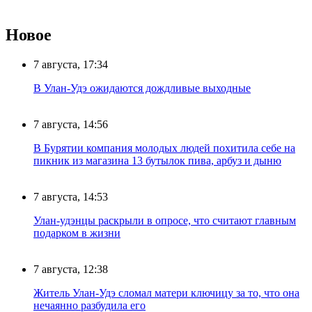
Новое
7 августа, 17:34
В Улан-Удэ ожидаются дождливые выходные
7 августа, 14:56
В Бурятии компания молодых людей похитила себе на
пикник из магазина 13 бутылок пива, арбуз и дыню
7 августа, 14:53
Улан-удэнцы раскрыли в опросе, что считают главным
подарком в жизни
7 августа, 12:38
Житель Улан-Удэ сломал матери ключицу за то, что она
нечаянно разбудила его