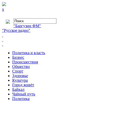
x
"Баргузин ФМ"
"Русское радио"
Политика и власть
Бизнес
Происшествия
Общество
Cпорт
Здоровье
Культура
Город живёт
Байкал
Чайный путь
Политика