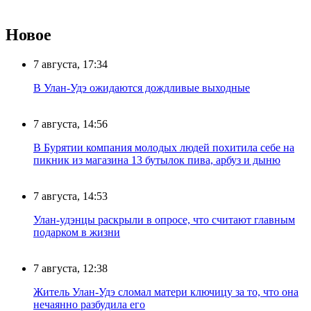
Новое
7 августа, 17:34
В Улан-Удэ ожидаются дождливые выходные
7 августа, 14:56
В Бурятии компания молодых людей похитила себе на
пикник из магазина 13 бутылок пива, арбуз и дыню
7 августа, 14:53
Улан-удэнцы раскрыли в опросе, что считают главным
подарком в жизни
7 августа, 12:38
Житель Улан-Удэ сломал матери ключицу за то, что она
нечаянно разбудила его