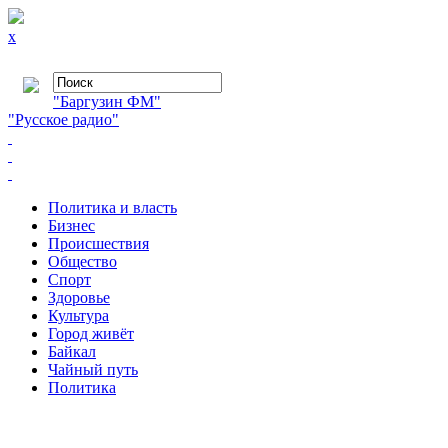
x
"Баргузин ФМ"
"Русское радио"
Политика и власть
Бизнес
Происшествия
Общество
Cпорт
Здоровье
Культура
Город живёт
Байкал
Чайный путь
Политика