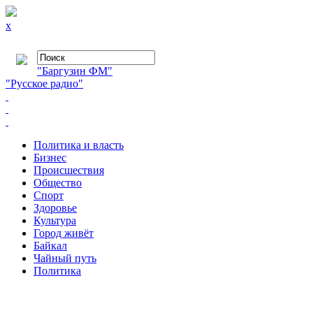
x
"Баргузин ФМ"
"Русское радио"
Политика и власть
Бизнес
Происшествия
Общество
Cпорт
Здоровье
Культура
Город живёт
Байкал
Чайный путь
Политика