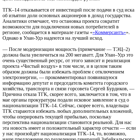
ТГК–14 отказывается от инвестиций после подачи в суд иска
об изъятии доли основных акционеров в доход государства.
Аналитики отмечают, что остановка проекта сократит
возможности для подключения новых потребителей в
регионе, сообщается в материале газеты «
«Коммерсантъ»
».
Однако в Улан-Удэ надеются на лучший исход.
— После модернизации мощность (примечание — ТЭЦ–2)
должна была увеличиться на 200 мегаватт. Для Улан–Удэ это
очень существенный ресурс, от этого зависит и реализация
проекта «Чистый воздух» в том числе, и в целом таким
образом должны были избежать проблем с отключением
электроэнергии, — прокомментировал появившуюся
информацию депутат и председатель комитета городского
хозяйства, транспорта и связи горсовета Сергей Бурдиков, —
Причина отказа ТГК, скорее всего, заключается в том, что в
мае органы прокуратуры подали исковое заявление в суд о
национализации ТГК–14. Сейчас, скорее всего, владельцы
ТГК стараются избежать любых дополнительных вложений,
чтобы оперировать текущей прибылью, поскольку
перспектива национализации становится реальной. Для нас
эта новость имеет и положительный характер отчасти — если
у нас произойдёт национализация ТГК–14, то, возможно,
наше предложение по разделению генераций Забайкальского