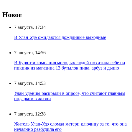
Новое
7 августа, 17:34
В Улан-Удэ ожидаются дождливые выходные
7 августа, 14:56
В Бурятии компания молодых людей похитила себе на
пикник из магазина 13 бутылок пива, арбуз и дыню
7 августа, 14:53
Улан-удэнцы раскрыли в опросе, что считают главным
подарком в жизни
7 августа, 12:38
Житель Улан-Удэ сломал матери ключицу за то, что она
нечаянно разбудила его