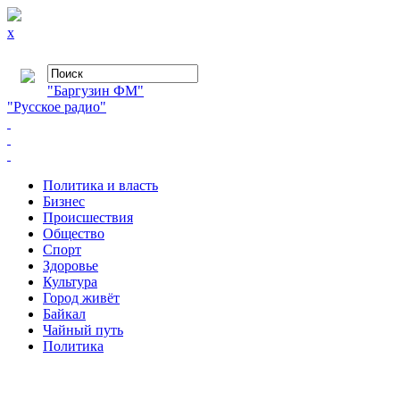
x
"Баргузин ФМ"
"Русское радио"
Политика и власть
Бизнес
Происшествия
Общество
Cпорт
Здоровье
Культура
Город живёт
Байкал
Чайный путь
Политика