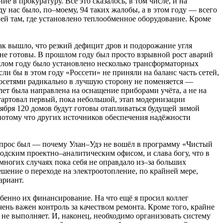
е в прокуратуру. Всё это сказалось, в том числе, и на
у нас было, по–моему, 94 таких жалобы, а в этом году — всего
чей там, где установлено теплообменное оборудование. Кроме
Так вышло, что резкий дефицит дров и подорожание угля
 не готовы. В прошлом году был просто взрывной рост аварий
ошлом году было установлено несколько трансформаторных
ли бы в этом году «Россети» не приняли на баланс часть сетей,
росетями радикально в лучшую сторону не поменяется —
лет была направлена на оснащение приборами учёта, а не на
тартовал первый, пока небольшой, этап модернизации
тября 120 домов будут готовы отапливаться будущей зимой
потому что других источников обеспечения надёжности
вопрос был — почему Улан–Удэ не вошёл в программу «Чистый
одским проектно–аналитическим офисом, и слава богу, что в
многих случаях пока себя не оправдало из–за больших
шение о переходе на электроотопление, по крайней мере,
ариант.
бенно их финансирование. На что ещё я просил коллег
ень важен контроль за качеством ремонта. Кроме того, крайне
не выполняет. И, наконец, необходимо организовать систему