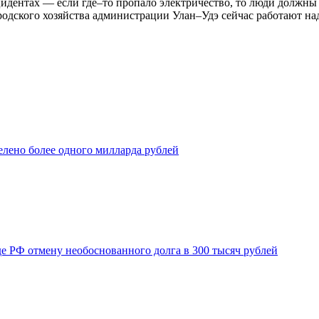
нтах — если где–то пропало электричество, то люди должны зна
родского хозяйства администрации Улан–Удэ сейчас работают на
елено более одного милларда рублей
де РФ отмену необоснованного долга в 300 тысяч рублей