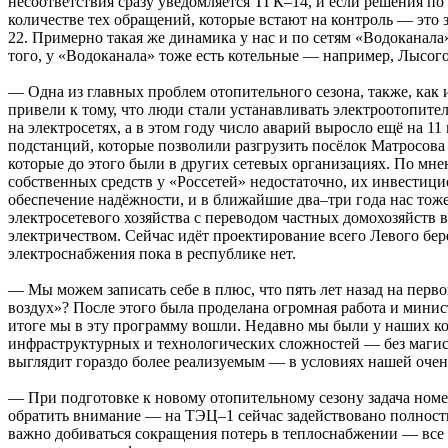
несоответствия сразу уведомляется ТГК–14, и если решения по 
количестве тех обращений, которые встают на контроль — это з
22. Примерно такая же динамика у нас и по сетям «Водоканала
того, у «Водоканала» тоже есть котельные — например, Лысогор
— Одна из главных проблем отопительного сезона, также, как 
привели к тому, что люди стали устанавливать электроотопите
на электросетях, а в этом году число аварий выросло ещё на
подстанций, которые позволили разгрузить посёлок Матросова и
которые до этого были в других сетевых организациях. По мн
собственных средств у «Россетей» недостаточно, их инвестици
обеспечение надёжности, и в ближайшие два–три года нас тоже
электросетевого хозяйства с переводом частных домохозяйств 
электричеством. Сейчас идёт проектирование всего Левого бе
электроснабжения пока в республике нет.
— Мы можем записать себе в плюс, что пять лет назад на пер
воздух»? После этого была проделана огромная работа и минис
итоге мы в эту программу вошли. Недавно мы были у наших кол
инфраструктурных и технологических сложностей — без магистр
выглядит гораздо более реализуемым — в условиях нашей очен
— При подготовке к новому отопительному сезону задача номе
обратить внимание — на ТЭЦ–1 сейчас задействовано полностью
важно добиваться сокращения потерь в теплоснабжении — все 