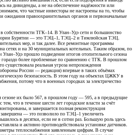
ась на дивиденды, а не на обеспечение надёжности или
онимаем, что частные инвесторы не настроены на то, чтобы
если ожидания правоохранительных органов и первоначальные
я в собственности ТГК–14. В Улан–Удэ сети и большинство
ритории Бурятии — это ТЭЦ–1, ТЭЦ–2 и Тимлюйская ТЭЦ.
ечительных мер, и так далее. Все ремонтные программы
 на сетях и на 30 муниципальных котельных. Таким образом, по
ии Улан–Удэ прошло подведение итогов отопительного сезона
е гораздо более проблемные по сравнению с ТГК. В прошлом
то существовала реальная угроза непрохождения
обороны России — редакция) впервые в таких объёмах
логическую безопасность. В этом году на объектах ЦЖКУ в
абжения, потому что в военных городках за электричество
 сезоне их было 567, в прошлом году — 595, а в предыдущие
тем, что в течение шести лет городские власти за счёт
онтированы, и завершается полная реконструкция
ет завершена — это позволило по ТЭЦ–1 увеличить
шилось в десятки, если не в сотни раз. Большую роль здесь
ставляла и активно противодействовала установке датчиков.
раметры теплоснабжения заявленным цифрам. В случае