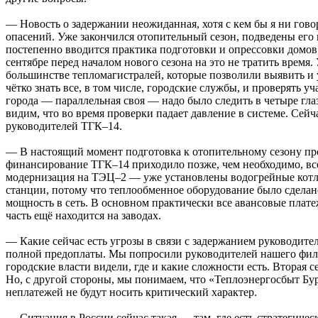
— Новость о задержании неожиданная, хотя с кем бы я ни гово
опасений. Уже закончился отопительный сезон, подведены его 
постепенно вводится практика подготовки и опрессовки домов 
сентябре перед началом нового сезона на это не тратить время
большинстве тепломагистралей, которые позволили выявить и 
чётко знать все, в том числе, городские службы, и проверять 
города — параллельная своя — надо было следить в четыре глаза
видим, что во время проверки падает давление в системе. Сей
руководителей ТГК–14.
— В настоящий момент подготовка к отопительному сезону пров
финансирование ТГК–14 приходило позже, чем необходимо, все
модернизация на ТЭЦ–2 — уже установлены водогрейные котлы
станции, потому что теплообменное оборудование было сделано
мощность в сеть. В основном практически все авансовые плате
часть ещё находится на заводах.
— Какие сейчас есть угрозы в связи с задержанием руководит
полной предоплаты. Мы попросили руководителей нашего фили
городские власти видели, где и какие сложности есть. Вторая 
Но, с другой стороны, мы понимаем, что «Теплоэнергосбыт Бур
неплатежей не будут носить критический характер.
— Ситуация в России сейчас такая — там, где есть стратегичес