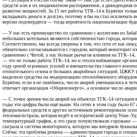
средств или в их неадекватном распоряжении, а дивидендная п
развитие мощностей. За 15 лет работы ТГК–14 в Бурятии толь
вкладывать деньги в долгую, поэтому я бы на стал исключать 
версии подтвердятся — тогда вероятность национализации буде
— У нас есть преимущество по сравнению с коллегами из Забай
небольших котельных являются собственностью города, котор
Соответственно, мы всегда уверены в том, что сети от нас ник
обязательно согласовываются с городом, который мониторит их
сравнению с Читой, у нас больше рычагов влияния на ТГК–14, 
— это не только работа ТГК–14, но и теплоснабжающие орган
году ценой огромных усилий и вмешательства главного военног
отопительного сезона и больших аварийных ситуаций. ЦЖКУ 
выделило средства на модернизацию теплообменного оборудова
Бурятии, если я не ошибаюсь, число аварий уменьшилось в четы
отвечает организация «Оборонэнерго», а основное число авари
— С точки зрения числа аварий на объектах ТГК–14 ситуация в
годы эти цифры были ещё выше. На сетях в этом году было 67 а
федеральных средств и других источников ремонтировали осн
тепломагистрали, которая ведёт в исторический центр Улан–У
температурный график, и это сразу почувствовали горожане — 
сыграла и система мониторинга, которую мы внедряли букваль
Сейчас эта проблема решена — администрация города и специ