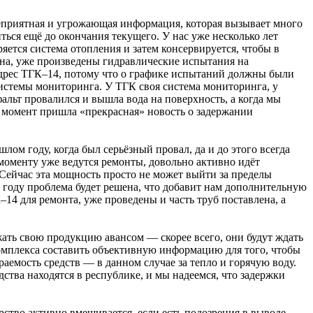
 неприятная и угрожающая информация, которая вызывает много
ться ещё до окончания текущего. У нас уже несколько лет
яется система отопления и затем консервируется, чтобы в
рена, уже произведены гидравлические испытания на
 адрес ТГК–14, потому что о графике испытаний должны были
 системы мониторинга. У ТГК своя система мониторинга, у
фальт провалился и вышла вода на поверхность, а когда мы
от момент пришла «прекрасная» новость о задержании
ом году, когда был серьёзный провал, да и до этого всегда
моменту уже ведутся ремонты, довольно активно идёт
Сейчас эта мощность просто не может выйти за пределы
м году проблема будет решена, что добавит нам дополнительную
14 для ремонта, уже проведены и часть труб поставлена, а
ать свою продукцию авансом — скорее всего, они будут ждать
омплекса составить объективную информацию для того, чтобы
раемость средств — в данном случае за тепло и горячую воду.
ства находятся в республике, и мы надеемся, что задержки
арство активно вмешивается, если есть подозрения в выводе