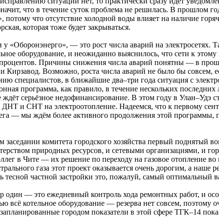
исправлению ситуации нет, то практически сразу идёт уведомлени
начит, что в течение суток проблема не решилась. В прошлом год
», потому что отсутствие холодной воды влияет на наличие горя
ская, которая тоже будет закрываться.
и у «Оборонэнерго», — это рост числа аварий на электросетях. 
льное оборудование, и неожиданно выяснилось, что сети к этому
 11 процентов. Причины снижения числа аварий понятны — в пр
 Кирзавод. Возможно, роста числа аварий не было бы совсем, ес
ению специалистов, в ближайшие два–три года ситуация с элект
онная программа, как правило, в течение нескольких последних 
 ждёт серьёзное недофинансирование. В этом году в Улан–Удэ с
в ДНТ и СНТ на электроотопление. Надеемся, что к первому сен
рега — мы ждём более активного продолжения этой программы, 
вом заседании комитета городского хозяйства первый поднятый 
терством природных ресурсов, и сетевыми организациями, и гор
лег в Чите — их решение по переходу на газовое отопление во 
ального газа этот проект оказывается очень дорогим, а наше ре
ь тесной частной застройки это, пожалуй, самый оптимальный в
р один — это ежедневный контроль хода ремонтных работ, и осо
 всё котельное оборудование — резерва нет совсем, поэтому оч
запланированные городом показатели в этой сфере ТГК–14 пока 