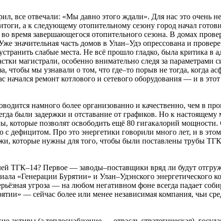
рил, все отвечали: «Мы давно этого ждали». Для нас это очень
итоги, а к следующему отопительному сезону город начал готови
во время завершающегося отопительного сезона. В домах провер
. Уже значительная часть домов в Улан–Удэ опрессована и прове
устранить слабые места. Не всё прошло гладко, была критика в
участки магистрали, особенно внимательно следя за параметрами
, чтобы мы узнавали о том, что где–то порыв не тогда, когда ас
час начался ремонт котлового и сетевого оборудования — и в эт
одится намного более организованно и качественно, чем в прошл
гда были задержки и отставание от графиков. Но к настоящему 
, которые позволят освободить ещё 80 гигакалорий мощности. 
 с дефицитом. Про это энергетики говорили много лет, и в это
жи, которые нужны для того, чтобы были поставлены трубы ТГК–
елей ТГК–14? Первое — заводы–поставщики вряд ли будут отгруж
ала «Генерации Бурятии» и Улан–Удэнского энергетического к
серьёзная угроза — на любом негативном фоне всегда падает соби
ятии» — сейчас более или менее независимая компания, чьи сред
кие активы (а теплоснабжение — отрасль стратегическая), госуд