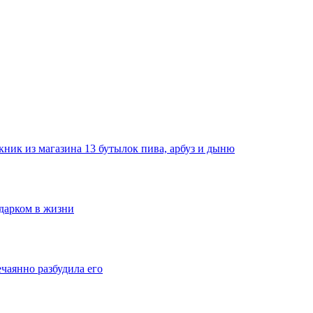
ник из магазина 13 бутылок пива, арбуз и дыню
одарком в жизни
ечаянно разбудила его