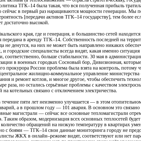
олитика ТГК–14 была такая, что вся полученная прибыль тратил
ко сейчас в первый раз наращиваются мощности генерации. Мы п
вероятность [передачи активов ТГК–14 государству], тем более 
т достаточно высокой.
кальского края, где и генерация, и большинство сетей находитс
ая передана в аренду ТГК–14. Собственность последней на тер
уда не денутся, на них не может быть направлено никаких обесп
, и городские специалисты всегда видят, какая именно ситуация
и, соответственно, больше стабильности. 30 мая в администрац
изации в военных городках Сосновый бор, Дивизионная, которы
о прокурора России проблема была взята на контроль, потому ч
(центральное жилищно-коммунальное управление министерства 
ния и ремонт котлов, и многое другое, чтобы обеспечить техно
ре раза, но остались серьёзные проблемы с качеством электросн
й на котельных связано с отключением электричества.
 течение пяти лет неизменно улучшается — в этом отопительном
варий, а в прошлом году — 101 авария. В основном это связано с 
овные магистрали — сейчас все основные тепломагистрали отрем
дэ. Таким образом, модернизация всех основных теплосетей буд
количество обращений на низкую температуру в квартирах умень
но с боями — ТГК–14 свои данные мониторинга городу не предо
алисты ЖКХ в онлайн–режиме видят, соответствуют или нет па