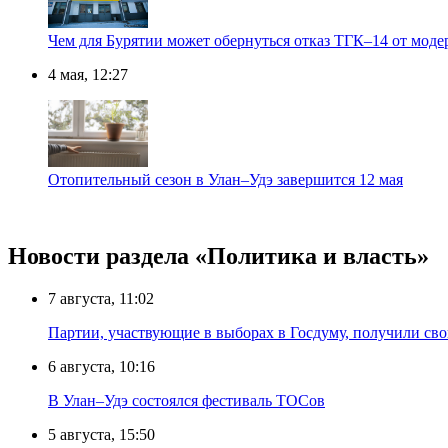
Чем для Бурятии может обернуться отказ ТГК–14 от мод
4 мая, 12:27
Отопительный сезон в Улан–Удэ завершится 12 мая
Новости раздела «Политика и власть»
7 августа, 11:02
Партии, участвующие в выборах в Госдуму, получили св
6 августа, 10:16
В Улан–Удэ состоялся фестиваль ТОСов
5 августа, 15:50