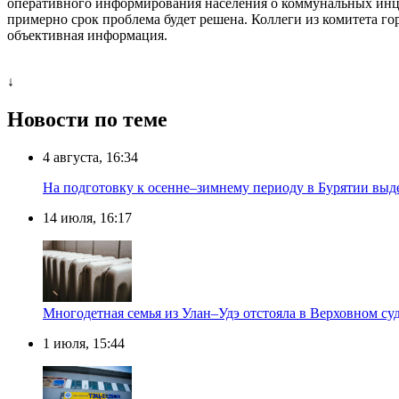
оперативного информирования населения о коммунальных инциде
примерно срок проблема будет решена. Коллеги из комитета го
объективная информация.
↓
Новости по теме
4 августа, 16:34
На подготовку к осенне–зимнему периоду в Бурятии выд
14 июля, 16:17
Многодетная семья из Улан–Удэ отстояла в Верховном су
1 июля, 15:44