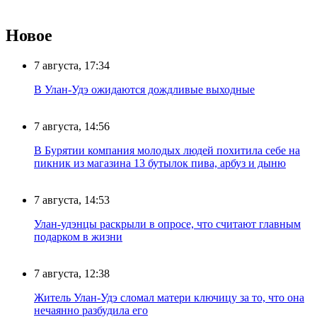
Новое
7 августа, 17:34
В Улан-Удэ ожидаются дождливые выходные
7 августа, 14:56
В Бурятии компания молодых людей похитила себе на
пикник из магазина 13 бутылок пива, арбуз и дыню
7 августа, 14:53
Улан-удэнцы раскрыли в опросе, что считают главным
подарком в жизни
7 августа, 12:38
Житель Улан-Удэ сломал матери ключицу за то, что она
нечаянно разбудила его