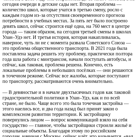
сегодня очереди в детские сады нет. Вторая проблема —
количество школ, которые учатся в третью смену, росло с
каждым годом из–за отсутствия своевременного прогноза
потребности в учебных местах. За пять лет было построено
девять школ, сейчас строится ещё одна, на 760 мест в центре
города — таким образом, на сегодня третьей смены в школах
Улан–Удэ нет. И третья история, которая накапливалась,
наверное, чуть ли не с момента развала Советского Союза —
это проблема общественного транспорта. В 2021 года была
поставлена задача решить эту проблему, практически полтора
года шла работа с минтрансом, начали поступать автобусы, и
сейчас, как таковая, проблема решена. Конечно, есть
локальные проблемы в небольших посёлках — они решаются
в точечном режиме. Сейчас все жалобы, которые поступают
по транспорту, рассматриваются очень внимательно.
— В девяностые и в начале двухтысячных годов как таковой
градостроительной политики в Улан–Удэ, как и по всей
стране, не было. Чаще всего это была точечная застройка —
этого наелись все, и два года назад был принят закон о
комплексном развитии территории. К застройщику
повернулись лицом — вопрос коммуникаций взяло на себя
государство — главное, чтобы застройщики строили жильё и
социальные объекты. Благодаря этому по российским
городам, начиная с Москвы, сейчас идёт, что называется, «вал