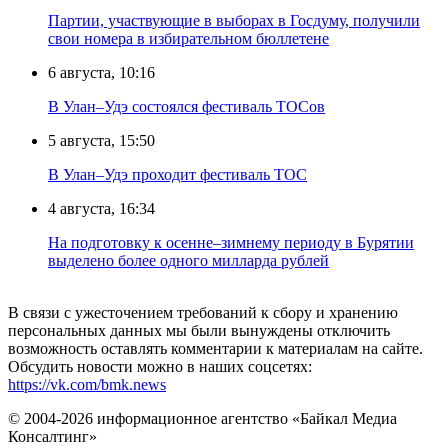
Партии, участвующие в выборах в Госдуму, получили
свои номера в избирательном бюллетене
6 августа, 10:16
В Улан–Удэ состоялся фестиваль ТОСов
5 августа, 15:50
В Улан–Удэ проходит фестиваль ТОС
4 августа, 16:34
На подготовку к осенне–зимнему периоду в Бурятии
выделено более одного милларда рублей
В связи с ужесточением требований к сбору и хранению
персональных данных мы были вынуждены отключить
возможность оставлять комментарии к материалам на сайте.
Обсудить новости можно в наших соцсетях:
https://vk.com/bmk.news
© 2004-2026 информационное агентство «Байкал Медиа
Консалтинг»