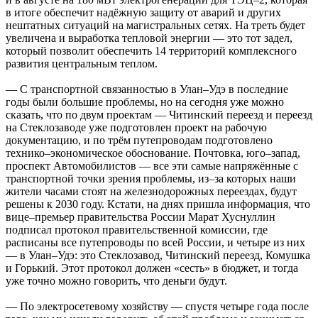
в итоге обеспечит надёжную защиту от аварий и других
нештатных ситуаций на магистральных сетях. На треть будет
увеличена и выработка тепловой энергии — это тот задел,
который позволит обеспечить 14 территорий комплексного
развития центральным теплом.
— С транспортной связанностью в Улан–Удэ в последние
годы были большие проблемы, но на сегодня уже можно
сказать, что по двум проектам — Читинский переезд и переезд
на Стеклозаводе уже подготовлен проект на рабочую
документацию, и по трём путепроводам подготовлено
технико–экономическое обоснование. Почтовка, юго–запад,
проспект Автомобилистов — все эти самые напряжённые с
транспортной точки зрения проблемы, из–за которых наши
жители часами стоят на железнодорожных переездах, будут
решены к 2030 году. Кстати, на днях пришла информация, что
вице–премьер правительства России Марат Хуснуллин
подписал протокол правительственной комиссии, где
расписаны все путепроводы по всей России, и четыре из них
— в Улан–Удэ: это Стеклозавод, Читинский переезд, Комушка
и Горький. Этот протокол должен «сесть» в бюджет, и тогда
уже точно можно говорить, что деньги будут.
— По электросетевому хозяйству — спустя четыре года после