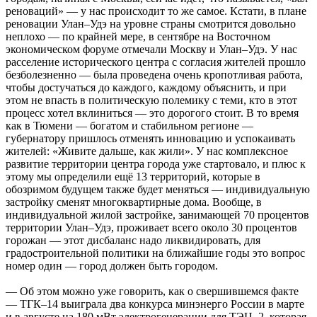
реноваций» — у нас происходит то же самое. Кстати, в плане
реновации Улан–Удэ на уровне страны смотрится довольно
неплохо — по крайней мере, в сентябре на Восточном
экономическом форуме отмечали Москву и Улан–Удэ. У нас
расселение исторического центра с согласия жителей прошло
безболезненно — была проведена очень кропотливая работа,
чтобы достучаться до каждого, каждому объяснить, и при
этом не впасть в политическую полемику с теми, кто в этот
процесс хотел вклиниться — это дорогого стоит. В то время
как в Тюмени — богатом и стабильном регионе —
губернатору пришлось отменять инновацию и успокаивать
жителей: «Живите дальше, как жили». У нас комплексное
развитие территории центра города уже стартовало, и плюс к
этому мы определили ещё 13 территорий, которые в
обозримом будущем также будет меняться — индивидуальную
застройку сменят многоквартирные дома. Вообще, в
индивидуальной жилой застройке, занимающей 70 процентов
территории Улан–Удэ, проживает всего около 30 процентов
горожан — этот дисбаланс надо ликвидировать, для
градостроительной политики на ближайшие годы это вопрос
номер один — город должен быть городом.
— Об этом можно уже говорить, как о свершившемся факте
— ТГК–14 выиграла два конкурса минэнерго России в марте
и в августе на 180 мВт электрогенерации для ТЭЦ–2, которая