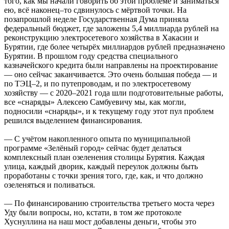
того, как мы начали говорить об этой проблеме и заниматься
ею, всё наконец–то сдвинулось с мёртвой точки. На
позапрошлой неделе Государственная Дума приняла
федеральный бюджет, где заложены 5,4 миллиарда рублей на
реконструкцию электросетевого хозяйства в Хакасии и
Бурятии, где более четырёх миллиардов рублей предназначено
Бурятии. В прошлом году средства специального
казначейского кредита были направлены на проектирование
— оно сейчас заканчивается. Это очень большая победа — и
по ТЭЦ–2, и по путепроводам, и по электросетевому
хозяйству — с 2020–2021 года шли подготовительные работы,
все «снаряды» Алексею Самбуевичу мы, как могли,
подносили «снаряды», и к текущему году этот пул проблем
решился выделением финансирования.
— С учётом накопленного опыта по муниципальной
программе «Зелёный город» сейчас будет делаться
комплексный план озеленения столицы Бурятия. Каждая
улица, каждый дворик, каждый переулок должны быть
проработаны с точки зрения того, где, как, и что должно
озеленяться и поливаться.
— По финансированию строительства третьего моста через
Уду были вопросы, но, кстати, в том же протоколе
Хуснуллина на наш мост добавлены деньги, чтобы это