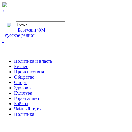
x
"Баргузин ФМ"
"Русское радио"
Политика и власть
Бизнес
Происшествия
Общество
Cпорт
Здоровье
Культура
Город живёт
Байкал
Чайный путь
Политика