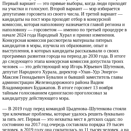
Первый вариант — это прямые выборы, когда люди приходят
на участки и голосуют. Второй вариант — мэр избирается
депутатами горсовета из своего числа. И третий вариант —
кандидаты на пост мэра проходят отбор в конкурсной
комиссии, которая наполовину назначается главой региона и
наполовину — горсоветом — именно по третьей процедуре в
начале 2024 года Народный Хурал и принял изменения.
Конкурсная комиссия рассмотрела материалы пятерых
кандидатов в мэры, изучила их образование, опыт и
выступления, в которых кандидаты рассказывали о своих
программах развития города на период до 2030 года. В итоге
до следующего этапа конкурсная комиссия допустила троих
человек — это действующий мэр Игорь Юрьевич Шутенков,
депутат Народного Хурала, директор «Улан–Удэ Энерго»
Максим Геннадьевич Бувалин и бывший заместитель главы
администрации Железнодорожного района Вадим
Владимирович Будажапов. В итоге горсовет 13 ноября
тайным голосованием единогласно проголосовал за
кандидатуру действующего мэра.
— В 2019 году перед командой Цыденова–Шутенкова стояли
три ключевые проблемы, которые удалось решить буквально
за пять лет. Первая — это нехватка мест в детских садах: по
состоянию на 2017 год очередь составляла порядка 19 тысяч
человек, в 2019 году она сократилась до 11 тысяч человек, а на