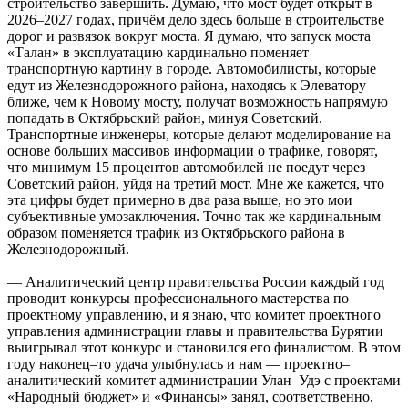
строительство завершить. Думаю, что мост будет открыт в
2026–2027 годах, причём дело здесь больше в строительстве
дорог и развязок вокруг моста. Я думаю, что запуск моста
«Талан» в эксплуатацию кардинально поменяет
транспортную картину в городе. Автомобилисты, которые
едут из Железнодорожного района, находясь к Элеватору
ближе, чем к Новому мосту, получат возможность напрямую
попадать в Октябрьский район, минуя Советский.
Транспортные инженеры, которые делают моделирование на
основе больших массивов информации о трафике, говорят,
что минимум 15 процентов автомобилей не поедут через
Советский район, уйдя на третий мост. Мне же кажется, что
эта цифры будет примерно в два раза выше, но это мои
субъективные умозаключения. Точно так же кардинальным
образом поменяется трафик из Октябрьского района в
Железнодорожный.
— Аналитический центр правительства России каждый год
проводит конкурсы профессионального мастерства по
проектному управлению, и я знаю, что комитет проектного
управления администрации главы и правительства Бурятии
выигрывал этот конкурс и становился его финалистом. В этом
году наконец–то удача улыбнулась и нам — проектно–
аналитический комитет администрации Улан–Удэ с проектами
«Народный бюджет» и «Финансы» занял, соответственно,