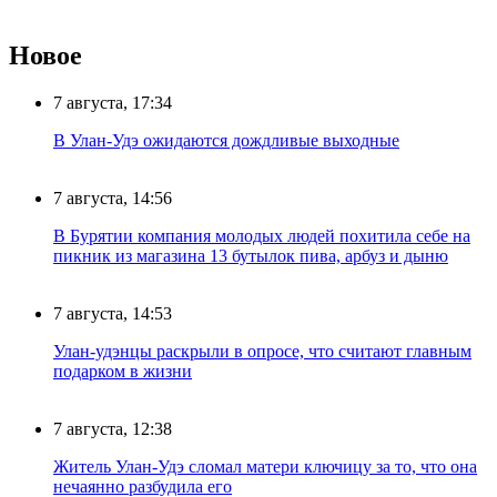
Новое
7 августа, 17:34
В Улан-Удэ ожидаются дождливые выходные
7 августа, 14:56
В Бурятии компания молодых людей похитила себе на
пикник из магазина 13 бутылок пива, арбуз и дыню
7 августа, 14:53
Улан-удэнцы раскрыли в опросе, что считают главным
подарком в жизни
7 августа, 12:38
Житель Улан-Удэ сломал матери ключицу за то, что она
нечаянно разбудила его