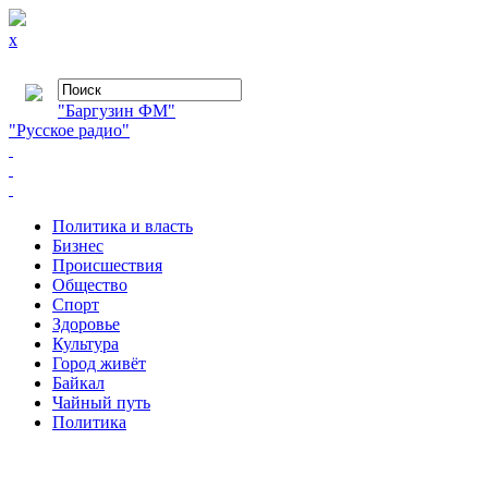
x
"Баргузин ФМ"
"Русское радио"
Политика и власть
Бизнес
Происшествия
Общество
Cпорт
Здоровье
Культура
Город живёт
Байкал
Чайный путь
Политика