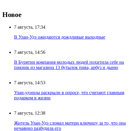
Новое
7 августа, 17:34
В Улан-Удэ ожидаются дождливые выходные
7 августа, 14:56
В Бурятии компания молодых людей похитила себе на
пикник из магазина 13 бутылок пива, арбуз и дыню
7 августа, 14:53
Улан-удэнцы раскрыли в опросе, что считают главным
подарком в жизни
7 августа, 12:38
Житель Улан-Удэ сломал матери ключицу за то, что она
нечаянно разбудила его