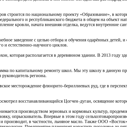
ров строится по национальному проекту «Образование», в кото
 федерального и республиканского бюджета в общем на объект н
пление кровли, начата внешняя отделка, ведутся внутренние сан
бное заведение с целью отбора и обучения одарённых детей, и 
о и естественно
научного циклов.
–
он, которая располагается в деревянном здании. В 2013 году з
амма по капитальному ремонту школ. Мы эту школу в данную пр
 руководитель региона.
овское месторождение флюорито
бериллиевых руд, где в перспе
–
 осмотрел восстанавливающийся Цогчен
дуган, освящение котор
–
анимается производством зерновых и кормовых культур, продем
новку, опрыскиватель. Впервые в этом году сельхозтоваропроизв
 и производит, в частности, льняное масло. Также ООО «Восток
технологии. Предприятие планирует нарастить поголовье до пят