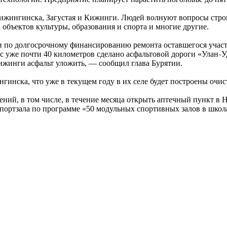
кижингинска, Загустая и Кижинги. Людей волнуют вопросы стро
 объектов культуры, образования и спорта и многие другие.
по долгосрочному финансированию ремонта оставшегося участка
с уже почти 40 километров сделано асфальтовой дороги «Улан
У
–
ижинги асфальт уложить, — сообщил глава Бурятии.
нска, что уже в текущем году в их селе будет построены очис
учений, в том числе, в течение месяца открыть аптечный пункт 
 спортзала по программе «50 модульных спортивных залов в шко