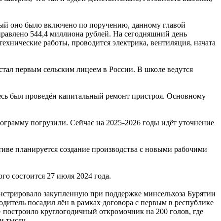
рый оно было включено по поручению, данному главой
аправлено 544,4 миллиона рублей. На сегодняшний день
технические работы, проводится электрика, вентиляция, начата
стал первым сельским лицеем в России. В школе ведутся
десь был проведён капитальный ремонт пристроя. Основному
ограмму погрузили. Сейчас на 2025
2026 годы идёт уточнение
–
ктиве планируется создание производства с новыми рабочими
ого состоится 27 июля 2024 года.
онстрировало закупленную при поддержке минсельхоза Бурятии
одитель посадил лён в рамках договора с первым в республике
» построило круглогодичный откромочник на 200 голов, где
и тысяч.