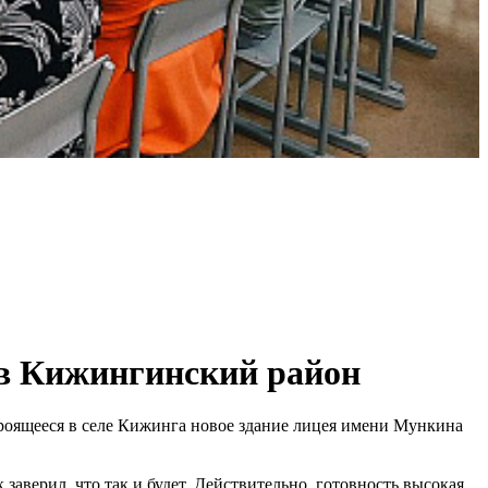
 в Кижингинский район
троящееся в селе Кижинга новое здание лицея имени Мункина
заверил, что так и будет. Действительно, готовность высокая,