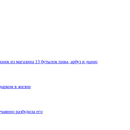
ник из магазина 13 бутылок пива, арбуз и дыню
одарком в жизни
ечаянно разбудила его