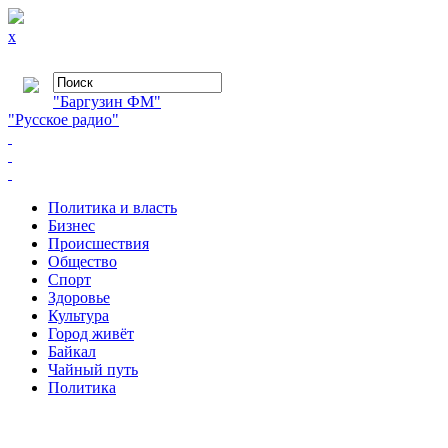
x
"Баргузин ФМ"
"Русское радио"
Политика и власть
Бизнес
Происшествия
Общество
Cпорт
Здоровье
Культура
Город живёт
Байкал
Чайный путь
Политика