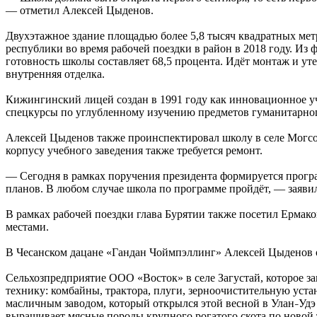
— отметил Алексей Цыденов.
Двухэтажное здание площадью более 5,8 тысяч квадратных мет
республики во время рабочей поездки в район в 2018 году. Из
готовность школы составляет 68,5 процента. Идёт монтаж и уте
внутренняя отделка.
Кижингинский лицей создан в 1991 году как инновационное уче
спецкурсы по углубленному изучению предметов гуманитарног
Алексей Цыденов также проинспектировал школу в селе Могсох
корпусу учебного заведения также требуется ремонт.
— Сегодня в рамках поручения президента формируется прогр
планов. В любом случае школа по программе пройдёт, — заявил
В рамках рабочей поездки глава Бурятии также посетил Ермак
местами.
В Чесанском дацане «Гандан Чоймпэллинг» Алексей Цыденов
Сельхозпредприятие ООО «Восток» в селе Загустай, которое з
технику: комбайны, трактора, плуги, зерноочистительную уста
масличным заводом, который открылся этой весной в Улан
Удэ
–
выращивает мясные породы крупного рогатого скота по новой 