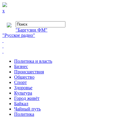
x
"Баргузин ФМ"
"Русское радио"
Политика и власть
Бизнес
Происшествия
Общество
Cпорт
Здоровье
Культура
Город живёт
Байкал
Чайный путь
Политика