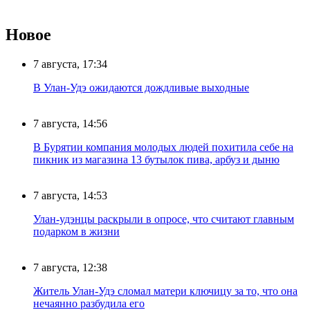
Новое
7 августа, 17:34
В Улан-Удэ ожидаются дождливые выходные
7 августа, 14:56
В Бурятии компания молодых людей похитила себе на
пикник из магазина 13 бутылок пива, арбуз и дыню
7 августа, 14:53
Улан-удэнцы раскрыли в опросе, что считают главным
подарком в жизни
7 августа, 12:38
Житель Улан-Удэ сломал матери ключицу за то, что она
нечаянно разбудила его