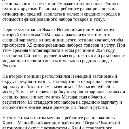
региональном разрезе, причём даже от одного населённого
пункта к другому. Регионы в рейтинге ранжировались по
отношению средней зарплаты в малых и средних городах к
стоимости фиксированного набора товаров и услуг.
Первое место занял Ямало
Ненецкий автономный округ,
–
который по итогам 2024 года характеризуется тем, что
средней зарплаты в провинции этого региона хватает, чтобы
приобрести 5,5 фиксированных наборов товаров и услуг. При
этом средняя чистая зарплата в этом регионе в 2024 году
составила 146 тысяч рублей в месяц, то есть в 2,6 раза больше
медианного уровня заплаты в малых и средних городах
России.
На второй позиции расположился Ненецкий автономный
округ, с результатом в 5,1 стандартного набора на среднюю
зарплату и абсолютным значением в 138 тысяч рублей в
месяц. Замыкает первую тройку по уровню зарплат в малых и
средних населённых пунктах Магаданская область с
результатом 4,9 стандартного набора на среднюю зарплату и
абсолютным значением в размере 151 тысячи рублей.
На четвёртом и пятом местах в рейтинге расположились
Ханты
Мансийский автономный округ
Югра и Чукотский
–
–
автономный округ с результатом 4,6 и 4,4 стандартного