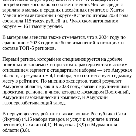
потребительского набора соответственно. Чистая средняя
зарплата в малых и средних населённых пунктах в Ханты
–
Мансийском автономный округе
Югре по итогам 2024 года
–
составила 115 тысяч рублей, а в Чукотском автономном
округе
161 тысячу рублей.
—
В материале агенства также отмечается, что в 2024 году по
сравнению с 2023 годом не было изменений в позициях и
составе ТОП
5 регионов.
–
Первый регион, который не специализируется на добыче
полезных ископаемых и при этом характеризуется высоким
отношением зарплат к стандартным наборам — это Амурская
область, с результатом 4,1 набора, что соответствует седьмому
месту в рейтинге. По мнению экспертов, такой результат
Амурской области, как и в 2023 году, связан с крупнейшими
проектами региона, в числе которых: космодром Восточный,
Амурский газохимический комплекс, и Амурский
газоперерабатывающий завод.
В первую десятку рейтинга также вошли: Республика Саха
(Якутия) (4,15 набора товаров и услуг к зарплате в этом
регионе), Сахалин (4,1), Иркутская (3,9) и Мурманская
области (3,8).