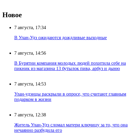
Новое
7 августа, 17:34
В Улан-Удэ ожидаются дождливые выходные
7 августа, 14:56
В Бурятии компания молодых людей похитила себе на
пикник из магазина 13 бутылок пива, арбуз и дыню
7 августа, 14:53
Улан-удэнцы раскрыли в опросе, что считают главным
подарком в жизни
7 августа, 12:38
Житель Улан-Удэ сломал матери ключицу за то, что она
нечаянно разбудила его