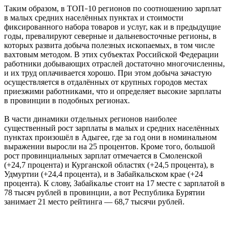
Таким образом, в ТОП
10 регионов по соотношению зарплат
–
в малых средних населённых пунктах и стоимости
фиксированного набора товаров и услуг, как и в предыдущие
годы, превалируют северные и дальневосточные регионы, в
которых развита добыча полезных ископаемых, в том числе
вахтовым методом. В этих субъектах Российской Федерации
работники добывающих отраслей достаточно многочисленны,
и их труд оплачивается хорошо. При этом добыча зачастую
осуществляется в отдалённых от крупных городов местах
приезжими работниками, что и определяет высокие зарплаты
в провинции в подобных регионах.
В части динамики отдельных регионов наиболее
существенный рост зарплаты в малых и средних населённых
пунктах произошёл в Адыгее, где за год они в номинальном
выражении выросли на 25 процентов. Кроме того, большой
рост провинциальных зарплат отмечается в Смоленской
(+24,7 процента) и Курганской областях (+24,5 процента), в
Удмуртии (+24,4 процента), и в Забайкальском крае (+24
процента). К слову, Забайкалье стоит на 17 месте с зарплатой в
78 тысяч рублей в провинции, а вот Республика Бурятии
занимает 21 место рейтинга — 68,7 тысячи рублей.