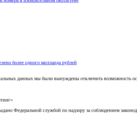
ои номера в избирательном бюллетене
елено более одного милларда рублей
ональных данных мы были вынуждены отключить возможность ост
лтинг»
выдано Федеральной службой по надзору за соблюдением законод