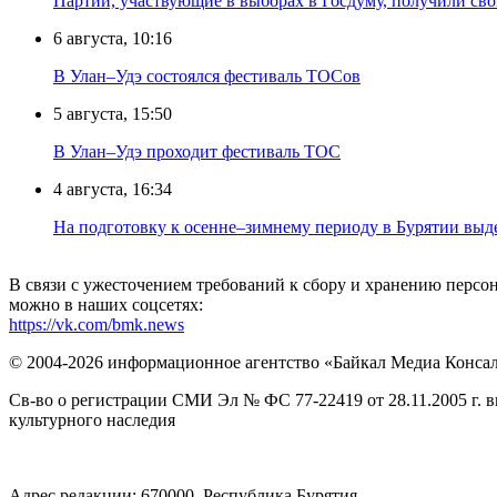
Партии, участвующие в выборах в Госдуму, получили св
6 августа, 10:16
В Улан–Удэ состоялся фестиваль ТОСов
5 августа, 15:50
В Улан–Удэ проходит фестиваль ТОС
4 августа, 16:34
На подготовку к осенне–зимнему периоду в Бурятии выд
В связи с ужесточением требований к сбору и хранению перс
можно в наших соцсетях:
https://vk.com/bmk.news
© 2004-2026 информационное агентство «Байкал Медиа Конса
Св-во о регистрации СМИ Эл № ФС 77-22419 от 28.11.2005 г. 
культурного наследия
Адрес редакции: 670000, Республика Бурятия,