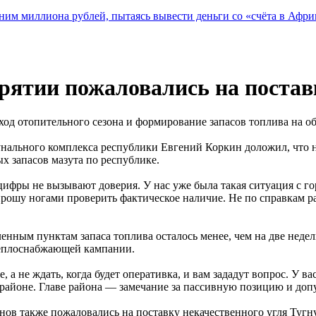
ним миллиона рублей, пытаясь вывести деньги со «счёта в Афри
рятии пожаловались на постав
 ход отопительного сезона и формирование запасов топлива на 
ального комплекса республики Евгений Коркин доложил, что н
х запасов мазута по республике.
ифры не вызывают доверия. У нас уже была такая ситуация с гор
а, прошу ногами проверить фактическое наличие. Не по справкам 
енным пунктам запаса топлива осталось менее, чем на две недел
 теплоснабжающей кампании.
а не ждать, когда будет оперативка, и вам зададут вопрос. У 
ком районе. Главе района — замечание за пассивную позицию и 
нов также пожаловались на поставку некачественного угля Тугн