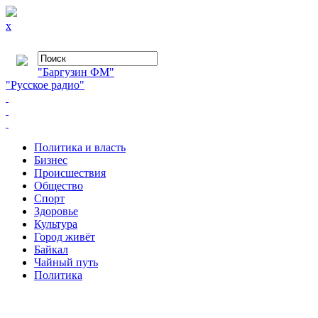
x
"Баргузин ФМ"
"Русское радио"
Политика и власть
Бизнес
Происшествия
Общество
Cпорт
Здоровье
Культура
Город живёт
Байкал
Чайный путь
Политика