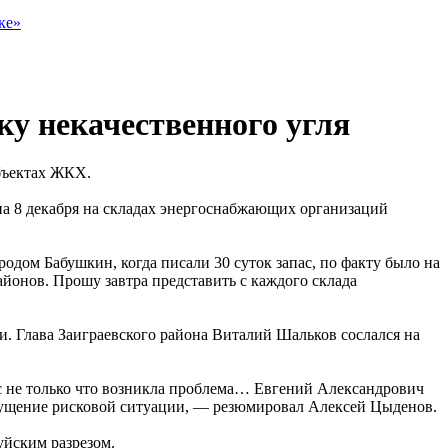
ке»
ку некачественного угля
объектах ЖКХ.
а 8 декабря на складах энергоснабжающих организаций
одом Бабушкин, когда писали 30 суток запас, по факту было на
районов. Прошу завтра представить с каждого склада
и. Глава Заиграевского района Виталий Шальков сослался на
вас не только что возникла проблема… Евгений Александрович
допущение рисковой ситуации, — резюмировал Алексей Цыденов.
уйским разрезом.