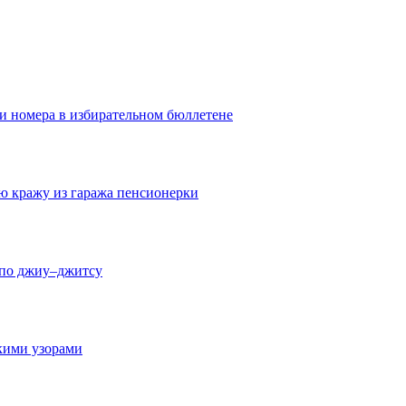
ои номера в избирательном бюллетене
ю кражу из гаража пенсионерки
 по джиу–джитсу
скими узорами