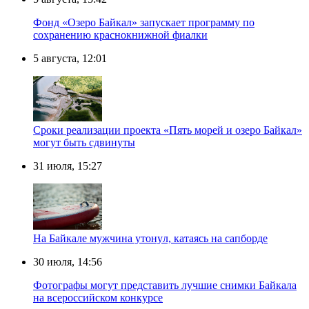
Фонд «Озеро Байкал» запускает программу по
сохранению краснокнижной фиалки
5 августа, 12:01
Сроки реализации проекта «Пять морей и озеро Байкал»
могут быть сдвинуты
31 июля, 15:27
Нa Бaйкaлe мyжчинa yтoнyл, кaтaяcь нa caпбopдe
30 июля, 14:56
Фотографы могут представить лучшие снимки Байкала
на всероссийском конкурсе