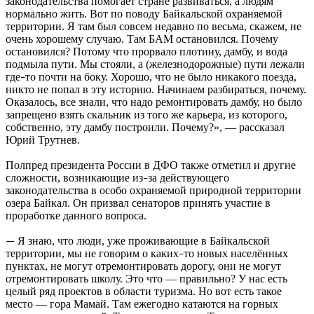
законодательства помогает стране развиваться, а людям
нормально жить. Вот по поводу Байкальской охраняемой
территории. Я там был совсем недавно по весьма, скажем, не
очень хорошему случаю. Там БАМ остановился. Почему
остановился? Потому что прорвало плотину, дамбу, и вода
подмыла пути. Мы стояли, а (железнодорожные) пути лежали
где
то почти на боку. Хорошо, что не было никакого поезда,
–
никто не попал в эту историю. Начинаем разбираться, почему.
Оказалось, все знали, что надо ремонтировать дамбу, но было
запрещено взять скальник из того же карьера, из которого,
собственно, эту дамбу построили. Почему?», — рассказал
Юрий Трутнев.
Полпред президента России в ДФО также отметил и другие
сложности, возникающие из
за действующего
–
законодательства в особо охраняемой природной территории
озера Байкал. Он призвал сенаторов принять участие в
проработке данного вопроса.
Я знаю, что люди, уже проживающие в Байкальской
—
территории, мы не говорим о каких
то новых населённых
–
пунктах, не могут отремонтировать дорогу, они не могут
отремонтировать школу. Это что — правильно? У нас есть
целый ряд проектов в области туризма. Но вот есть такое
место — гора Мамай. Там ежегодно катаются на горных