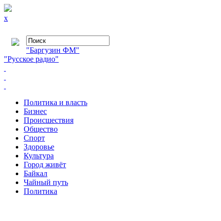
x
"Баргузин ФМ"
"Русское радио"
Политика и власть
Бизнес
Происшествия
Общество
Cпорт
Здоровье
Культура
Город живёт
Байкал
Чайный путь
Политика