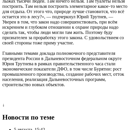
лыжах тысячи людей. Там ничего нельзя. Там туалеты нельзя
построить. Там нельзя построить элементарное какое
то место
–
для отдыха. От этого что, природе лучше становится, что всё
остается это в лесу?», — подчеркнул Юрий Трутнев, —
Уверен в том, что закон надо совершенствовать, при всём
искреннем и глубоком отношении к охране природы надо
сделать так, чтобы люди могли там жить. Поэтому буду
признателен за проработку этого закона. С удовольствием со
своей стороны тоже приму участие.
Главными темами доклада полномочного представителя
президента России в Дальневосточном федеральном округе
Юрия Трутнева в рамках правительственного часа стали
экономические показатели ДФО, в том числе Бурятии: рост
промышленного производства, создание рабочих мест, отток
населения, реализация Дальневосточных программ,
строительство новых объектов.
↓
Новости по теме
5 августа, 15:42