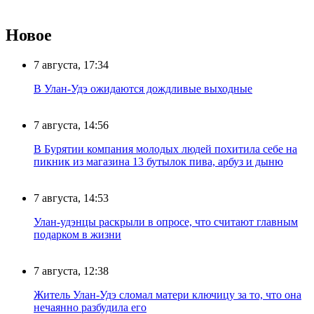
Новое
7 августа, 17:34
В Улан-Удэ ожидаются дождливые выходные
7 августа, 14:56
В Бурятии компания молодых людей похитила себе на
пикник из магазина 13 бутылок пива, арбуз и дыню
7 августа, 14:53
Улан-удэнцы раскрыли в опросе, что считают главным
подарком в жизни
7 августа, 12:38
Житель Улан-Удэ сломал матери ключицу за то, что она
нечаянно разбудила его