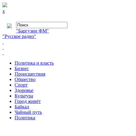
x
"Баргузин ФМ"
"Русское радио"
Политика и власть
Бизнес
Происшествия
Общество
Cпорт
Здоровье
Культура
Город живёт
Байкал
Чайный путь
Политика