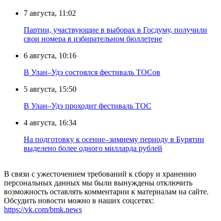
7 августа, 11:02
Партии, участвующие в выборах в Госдуму, получили
свои номера в избирательном бюллетене
6 августа, 10:16
В Улан–Удэ состоялся фестиваль ТОСов
5 августа, 15:50
В Улан–Удэ проходит фестиваль ТОС
4 августа, 16:34
На подготовку к осенне–зимнему периоду в Бурятии
выделено более одного милларда рублей
В связи с ужесточением требований к сбору и хранению
персональных данных мы были вынуждены отключить
возможность оставлять комментарии к материалам на сайте.
Обсудить новости можно в наших соцсетях:
https://vk.com/bmk.news