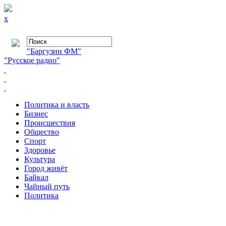
x
"Баргузин ФМ"
"Русское радио"
Политика и власть
Бизнес
Происшествия
Общество
Cпорт
Здоровье
Культура
Город живёт
Байкал
Чайный путь
Политика