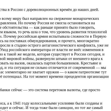
ства в России с дореволюционных времён до наших дней.
по всему миру был направлен на свержение монархических
авления. Но почему Россия не смогла остановиться на
 обстоятельства — как раньше принято было говорить,
языком, то речь шла о том, что уровень развития технологий
сии. Почему российская армия испытывала сложности в Первую
сь на поставках обмундирования, и прочего, многократно
росли в стадию острого антагонистического конфликта, уже не
Уход российского императора от власти не внёс изменения в
к такой же модели, которая существует в России сегодня, и
рвой мировой войны, развернули штыки от внешнего врага к
вать на вызов, оказалась партия большевиков. Крестьяне и
д, и эта ситуация не сильно отличается от современной — мы
нас элементарно не хватает оружия — о каком патриотизме тут
её потенциал. На тот момент времени прецедентов организации
банки сейчас — это система перетоков валюты, где просто
иса, а к 1941 году колоссальными усилиями были созданы и
дит и сейчас. И тогда тоже были санкции, но тот же самый