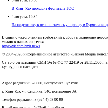
5 августа, 15:50
В Улан–Удэ проходит фестиваль ТОС
4 августа, 16:34
На подготовку к осенне–зимнему периоду в Бурятии выд
В связи с ужесточением требований к сбору и хранению перс
можно в наших соцсетях:
https://vk.com/bmk.news
© 2004-2026 информационное агентство «Байкал Медиа Конса
Св-во о регистрации СМИ Эл № ФС 77-22419 от 28.11.2005 г. 
культурного наследия
Адрес редакции: 670000, Республика Бурятия,
г. Улан-Удэ, ул. Смолина, 54б, помещение 3А
Телефон редакции: ‎‎8 (924 4) 58 90 90
E-mail редакции: info@baikal-media.ru