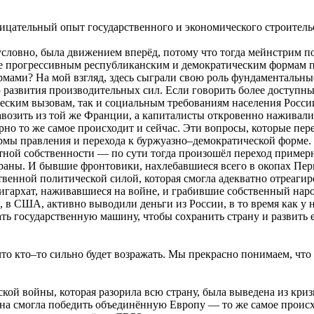
цательный опыт государственного и экономического строитель
зусловно, была движением вперёд, потому что тогда мейнстрим 
ее прогрессивным республиканским и демократическим формам пр
ами? На мой взгляд, здесь сыграли свою роль фундаментальные
азвития производительных сил. Если говорить более доступным 
ическим вызовам, так и социальным требованиям населения Рос
возить из той же Франции, а капиталисты откровенно наживали
о то же самое происходит и сейчас. Эти вопросы, которые пере
рмы правления и перехода к буржуазно–демократической форме. 
ой собственности — по сути тогда произошёл переход примерно 
страны. И бывшие фронтовики, нахлебавшиеся всего в окопах Пе
енной политической силой, которая смогла адекватно отреагиро
игархат, наживавшиеся на войне, и грабившие собственный наро
 в США, активно выводили деньги из России, в то время как у 
ть государственную машину, чтобы сохранить страну и развить 
то кто–то сильно будет возражать. Мы прекрасно понимаем, что 
кой войны, которая разорила всю страну, была выведена из криз
на смогла победить объединённую Европу — то же самое происхо