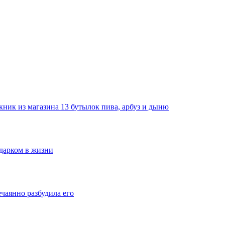
ник из магазина 13 бутылок пива, арбуз и дыню
одарком в жизни
ечаянно разбудила его