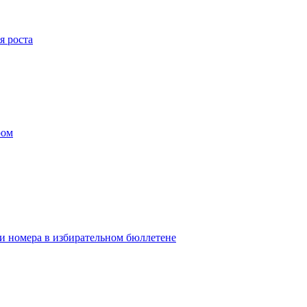
я роста
ром
ои номера в избирательном бюллетене