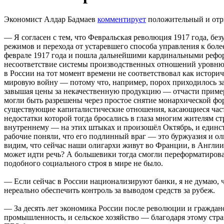
Экономист Алдар Бадмаев
комментирует
положительный и отри
— Я согласен с тем, что Февральская революция 1917 года, бе
режимов и перехода от устаревшего способа управления к бол
феврале 1917 года и пошла дальнейшими кардинальными реформ
несоответствие системы производственных отношений уровню р
в России на тот момент времени не соответствовал как истор
мировую войну — потому что, например, порох приходилось за
завышая цены за некачественную продукцию — отчасти примерн
могли быть разрешены через простое снятие монархической фо
существующие капиталистические отношения, касающиеся частн
недостатки которой тогда бросались в глаза многим жителям 
внутреннему — на этих штыках и произошёл Октябрь, и единств
рабочие поняли, что его подлинный враг — это буржуазия и ол
видим, что сейчас наши олигархи живут во Франции, в Англии,
может идти речь? А большевики тогда смогли переформатирова
подобного социального строя в мире не было.
— Если сейчас в России национализируют банки, я не думаю, ч
нереально обеспечить контроль за выводом средств за рубеж.
— За десять лет экономика России после революции и гражданс
промышленность, и сельское хозяйство — благодаря этому стра