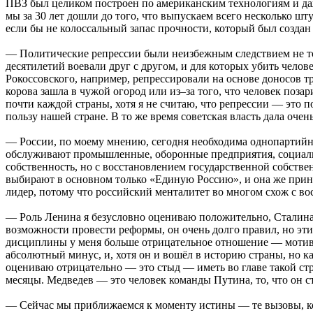
ПВЗ был целиком построен по американским технологиям и даже
мы за 30 лет дошли до того, что выпускаем всего несколько шту
если бы не колоссальный запас прочности, который был создан 
— Политические репрессии были неизбежным следствием не тол
десятилетий воевали друг с другом, и для которых убить чело
Рокоссовского, например, репрессировали на основе доносов т
корова зашла в чужой огород или из–за того, что человек по
почти каждой страны, хотя я не считаю, что репрессии — это
пользу нашей стране. В то же время советская власть дала о
— России, по моему мнению, сегодня необходима однопартийн
обслуживают промышленные, оборонные предприятия, социальну
собственность, но с восстановлением государственной собств
выбирают в основном только «Единую Россию», и она же прин
лидер, потому что российский менталитет во многом схож с в
— Роль Ленина я безусловно оцениваю положительно, Сталина
возможности провести реформы, он очень долго правил, но эт
дисциплины у меня больше отрицательное отношение — мотивир
абсолютный минус, и, хотя он и вошёл в историю страны, но ка
оцениваю отрицательно — это стыд — иметь во главе такой стр
месяцы. Медведев — это человек команды Путина, то, что он с
— Сейчас мы приближаемся к моменту истины — те вызовы, кот