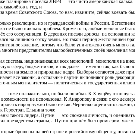
 планировка посёлка ЛВРЗ — это чисто американская калька. За
к самолётов в год, и
за время Советского Союза, то нам, извините, сейчас воевать бы
ько революции, но и гражданской войны в России. Естественно
века не было никаких проблем. Кроме того, любые мелочные быт
рёх его сослуживцев. В деревнях писали доносы, на основании к
зарился на лишнюю сотку земли. Но такой период жесточайшей б
 позитивное явление, потому что было уничтожено очень много 
чень многим представителям малообеспеченных слоёв населения 
ая система, национализация всех монополий, монополия на вне
ю сферу, бюджетников, и так далее — именно так, как было в с
енности на землю и природные недра. Выборы остаются даже при
имает все законы, а остальные партии выполняют роль декорац
осточным менталитетом — политическая и государственная власт
 — тоже положительно, но были ошибки. К Хрущёву отношусь а
и возможности не использовал. К Андропову в связи с его дек
овать народ нужно было не так. Черненко оценивать сложно, по
к Герострат. Ельцина тоже
аны такого лидера. Путин — это сложная личность, и оценивать 
тал президентом страны, а Путин при нём был премьером, уже о 
орые брошены нашей стране и российскому обществу, носят наст