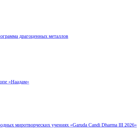
лограмма драгоценных металлов
ропе «Наадам»
дных миротворческих учениях «Garuda Candi Dharma III 2026»