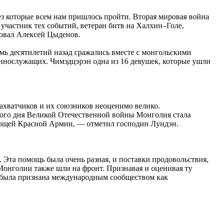
ез которые всем нам пришлось пройти. Вторая мировая война
 участник тех событий, ветеран битв на Халхин–Голе,
вовал Алексей Цыденов.
мь десятилетий назад сражались вместе с монгольскими
еннослужащих. Чимэдцэрэн одна из 16 девушек, которые ушли
ахватчиков и их союзников неоценимо велико.
вого дня Великой Отечественной войны Монголия стала
юющей Красной Армии, — отметил господин Лундэн.
та помощь была очень разная, и поставки продовольствия,
 Монголии также шли на фронт. Признавая и оценивая ту
 была признана международным сообществом как