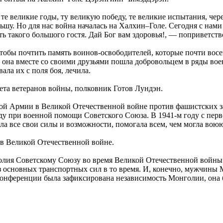
е великие годы, ту великую победу, те великие испытания, чер
ьшу. Но для нас война началась на Халхин–Голе. Сегодня с нами
ть такого большого гостя. Дай Бог вам здоровья!, — поприветст
обы почтить память воинов-освободителей, которые почти восе
м она вместе со своими друзьями пошла добровольцем в ряды во
ала их с поля боя, лечила.
ета ветеранов войны, полковник Готов Лундэн.
ной Армии в Великой Отечественной войне против фашистских з
ду при военной помощи Советского Союза. В 1941-м году с пер
а все свои силы и возможности, помогала всем, чем могла во
в Великой Отечественной войне.
я Советскому Союзу во время Великой Отечественной войны. Э
из основных транспортных сил в то время. И, конечно, мужчины
конференции была зафиксирована независимость Монголии, она