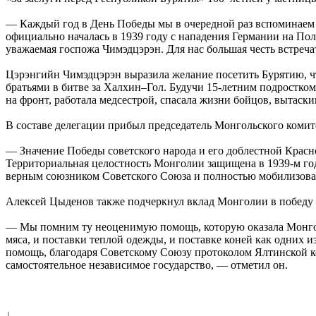
— Каждый год в День Победы мы в очередной раз вспоминаем т
официально началась в 1939 году с нападения Германии на Пол
уважаемая госпожа Чимэдцэрэн. Для нас большая честь встреча
Цэрэнгийн Чимэдцэрэн выразила желание посетить Бурятию, чт
братьями в битве за Халхин–Гол. Будучи 15-летним подростко
на фронт, работала медсестрой, спасала жизни бойцов, вытаскив
В составе делегации прибыл председатель Монгольского комит
— Значение Победы советского народа и его доблестной Крас
Территориальная целостность Монголии защищена в 1939-м го
верным союзником Советского Союза и полностью мобилизовал
Алексей Цыденов также подчеркнул вклад Монголии в победу 
— Мы помним ту неоценимую помощь, которую оказала Монголи
мяса, и поставки теплой одежды, и поставке коней как одних 
помощь, благодаря Советскому Союзу протоколом Ялтинской 
самостоятельное независимое государство, — отметил он.
↓