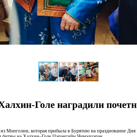
 Халхин-Голе наградили почет
й из Монголии, которая прибыла в Бурятию на празднование Дн
цы битвы на Халхин–Голе Цэрэнгийн Чимэдцэрэн.