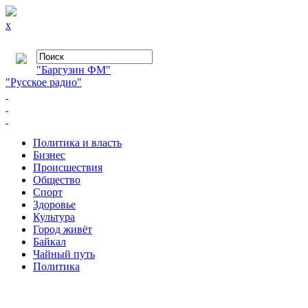
x
"Баргузин ФМ"
"Русское радио"
Политика и власть
Бизнес
Происшествия
Общество
Cпорт
Здоровье
Культура
Город живёт
Байкал
Чайный путь
Политика