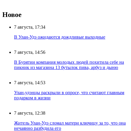
Новое
7 августа, 17:34
В Улан-Удэ ожидаются дождливые выходные
7 августа, 14:56
В Бурятии компания молодых людей похитила себе на
пикник из магазина 13 бутылок пива, арбуз и дыню
7 августа, 14:53
Улан-удэнцы раскрыли в опросе, что считают главным
подарком в жизни
7 августа, 12:38
Житель Улан-Удэ сломал матери ключицу за то, что она
нечаянно разбудила его