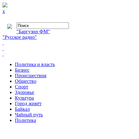
x
"Баргузин ФМ"
"Русское радио"
Политика и власть
Бизнес
Происшествия
Общество
Cпорт
Здоровье
Культура
Город живёт
Байкал
Чайный путь
Политика