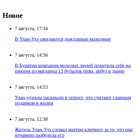
Новое
7 августа, 17:34
В Улан-Удэ ожидаются дождливые выходные
7 августа, 14:56
В Бурятии компания молодых людей похитила себе на
пикник из магазина 13 бутылок пива, арбуз и дыню
7 августа, 14:53
Улан-удэнцы раскрыли в опросе, что считают главным
подарком в жизни
7 августа, 12:38
Житель Улан-Удэ сломал матери ключицу за то, что она
нечаянно разбудила его