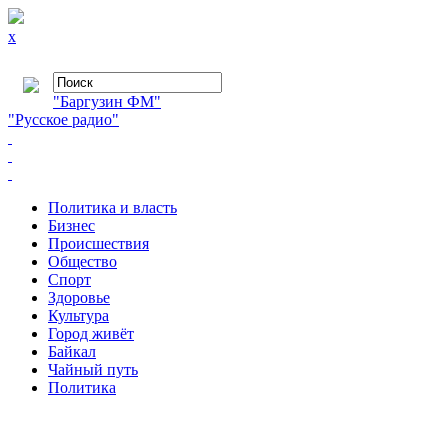
x
"Баргузин ФМ"
"Русское радио"
Политика и власть
Бизнес
Происшествия
Общество
Cпорт
Здоровье
Культура
Город живёт
Байкал
Чайный путь
Политика