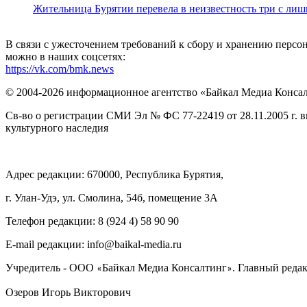
Жительница Бурятии перевела в неизвестность три с лиш
В связи с ужесточением требований к сбору и хранению перс
можно в наших соцсетях:
https://vk.com/bmk.news
© 2004-2026 информационное агентство «Байкал Медиа Конса
Св-во о регистрации СМИ Эл № ФС 77-22419 от 28.11.2005 г. 
культурного наследия
Адрес редакции: 670000, Республика Бурятия,
г. Улан-Удэ, ул. Смолина, 54б, помещение 3А
Телефон редакции: ‎‎8 (924 4) 58 90 90
E-mail редакции: info@baikal-media.ru
Учредитель - ООО
Байкал Медиа Консалтинг
. Главный редак
«
»
Озеров Игорь Викторович