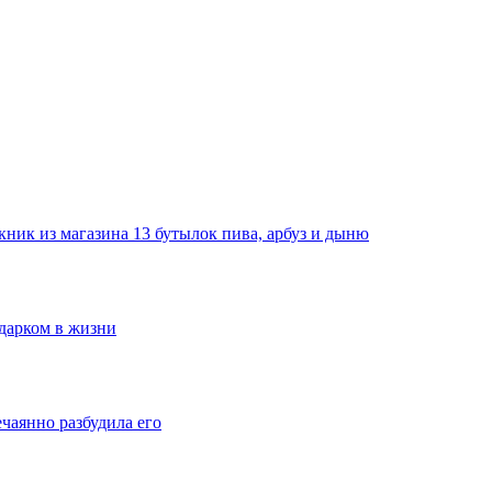
ник из магазина 13 бутылок пива, арбуз и дыню
одарком в жизни
ечаянно разбудила его