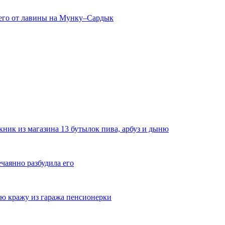
его от лавины на Мунку–Сардык
ник из магазина 13 бутылок пива, арбуз и дыню
ечаянно разбудила его
ю кражу из гаража пенсионерки