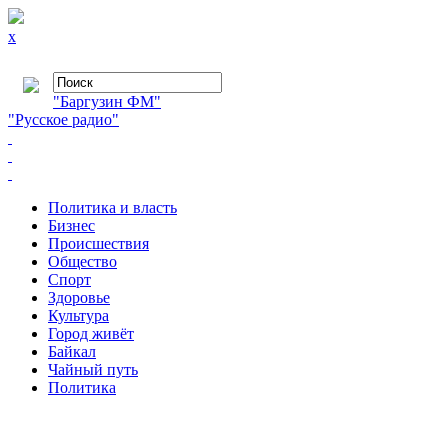
x
"Баргузин ФМ"
"Русское радио"
Политика и власть
Бизнес
Происшествия
Общество
Cпорт
Здоровье
Культура
Город живёт
Байкал
Чайный путь
Политика