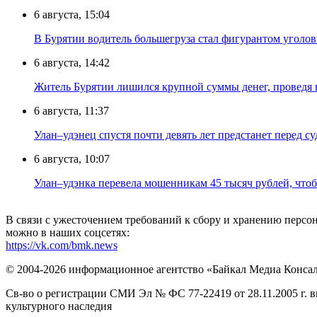
6 августа, 15:04
В Бурятии водитель большегруза стал фигурантом уголов
6 августа, 14:42
Житель Бурятии лишился крупной суммы денег, проведя 
6 августа, 11:37
Улан–удэнец спустя почти девять лет предстанет перед су
6 августа, 10:07
Улан–удэнка перевела мошенникам 45 тысяч рублей, что
В связи с ужесточением требований к сбору и хранению перс
можно в наших соцсетях:
https://vk.com/bmk.news
© 2004-2026 информационное агентство «Байкал Медиа Конса
Св-во о регистрации СМИ Эл № ФС 77-22419 от 28.11.2005 г. 
культурного наследия