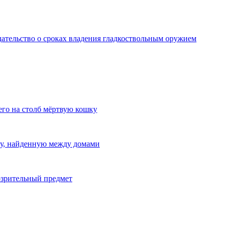
дательство о сроках владения гладкоствольным оружием
го на столб мёртвую кошку
ну, найденную между домами
озрительный предмет