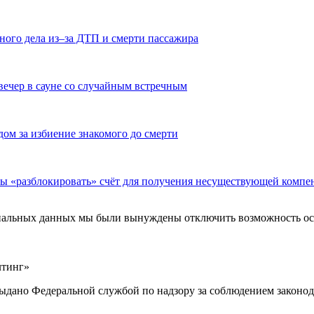
ного дела из–за ДТП и смерти пассажира
вечер в сауне со случайным встречным
дом за избиение знакомого до смерти
бы «разблокировать» счёт для получения несуществующей компе
ональных данных мы были вынуждены отключить возможность ост
лтинг»
выдано Федеральной службой по надзору за соблюдением законод