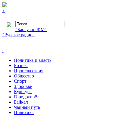
x
"Баргузин ФМ"
"Русское радио"
Политика и власть
Бизнес
Происшествия
Общество
Cпорт
Здоровье
Культура
Город живёт
Байкал
Чайный путь
Политика