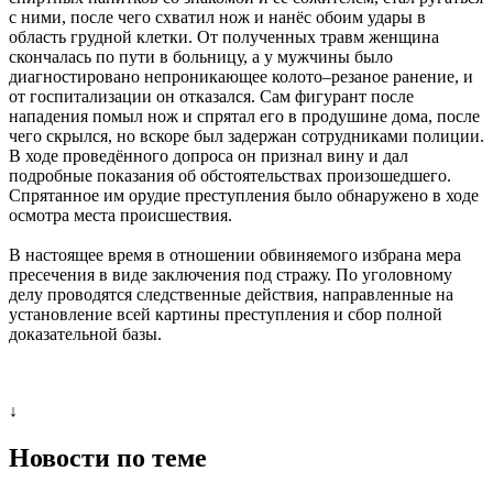
с ними, после чего схватил нож и нанёс обоим удары в
область грудной клетки. От полученных травм женщина
скончалась по пути в больницу, а у мужчины было
диагностировано непроникающее колото–резаное ранение, и
от госпитализации он отказался. Сам фигурант после
нападения помыл нож и спрятал его в продушине дома, после
чего скрылся, но вскоре был задержан сотрудниками полиции.
В ходе проведённого допроса он признал вину и дал
подробные показания об обстоятельствах произошедшего.
Спрятанное им орудие преступления было обнаружено в ходе
осмотра места происшествия.
В настоящее время в отношении обвиняемого избрана мера
пресечения в виде заключения под стражу. По уголовному
делу проводятся следственные действия, направленные на
установление всей картины преступления и сбор полной
доказательной базы.
↓
Новости по теме