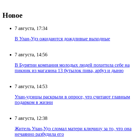
Новое
7 августа, 17:34
В Улан-Удэ ожидаются дождливые выходные
7 августа, 14:56
В Бурятии компания молодых людей похитила себе на
пикник из магазина 13 бутылок пива, арбуз и дыню
7 августа, 14:53
Улан-удэнцы раскрыли в опросе, что считают главным
подарком в жизни
7 августа, 12:38
Житель Улан-Удэ сломал матери ключицу за то, что она
нечаянно разбудила его