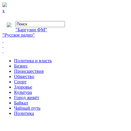
x
"Баргузин ФМ"
"Русское радио"
Политика и власть
Бизнес
Происшествия
Общество
Cпорт
Здоровье
Культура
Город живёт
Байкал
Чайный путь
Политика