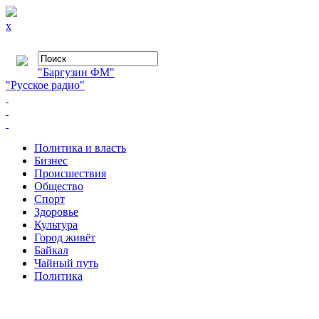
x
"Баргузин ФМ"
"Русское радио"
Политика и власть
Бизнес
Происшествия
Общество
Cпорт
Здоровье
Культура
Город живёт
Байкал
Чайный путь
Политика