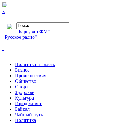
x
"Баргузин ФМ"
"Русское радио"
Политика и власть
Бизнес
Происшествия
Общество
Cпорт
Здоровье
Культура
Город живёт
Байкал
Чайный путь
Политика