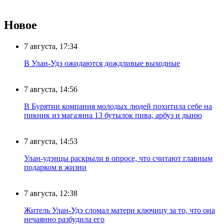
Новое
7 августа, 17:34
В Улан-Удэ ожидаются дождливые выходные
7 августа, 14:56
В Бурятии компания молодых людей похитила себе на
пикник из магазина 13 бутылок пива, арбуз и дыню
7 августа, 14:53
Улан-удэнцы раскрыли в опросе, что считают главным
подарком в жизни
7 августа, 12:38
Житель Улан-Удэ сломал матери ключицу за то, что она
нечаянно разбудила его