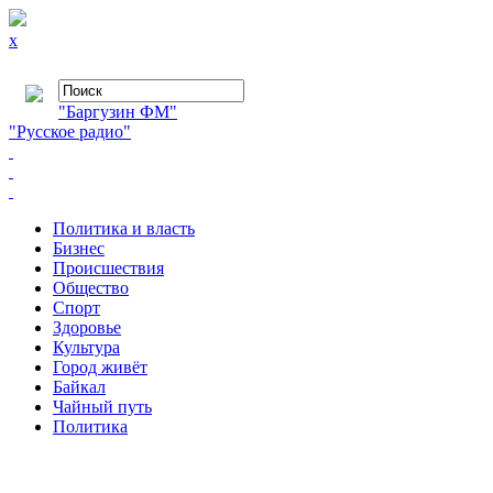
x
"Баргузин ФМ"
"Русское радио"
Политика и власть
Бизнес
Происшествия
Общество
Cпорт
Здоровье
Культура
Город живёт
Байкал
Чайный путь
Политика