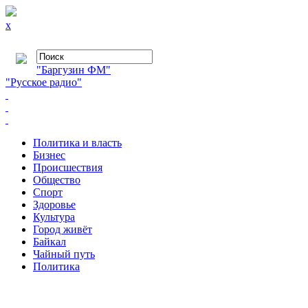
x
"Баргузин ФМ"
"Русское радио"
Политика и власть
Бизнес
Происшествия
Общество
Cпорт
Здоровье
Культура
Город живёт
Байкал
Чайный путь
Политика