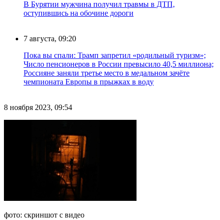
В Бурятии мужчина получил травмы в ДТП,
оступившись на обочине дороги
7 августа, 09:20
Пока вы спали: Трамп запретил «родильный туризм»;
Число пенсионеров в России превысило 40,5 миллиона;
Россияне заняли третье место в медальном зачёте
чемпионата Европы в прыжках в воду
8 ноября 2023, 09:54
фото: скриншот с видео