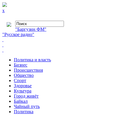
x
"Баргузин ФМ"
"Русское радио"
Политика и власть
Бизнес
Происшествия
Общество
Cпорт
Здоровье
Культура
Город живёт
Байкал
Чайный путь
Политика