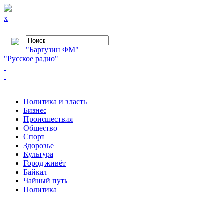
x
"Баргузин ФМ"
"Русское радио"
Политика и власть
Бизнес
Происшествия
Общество
Cпорт
Здоровье
Культура
Город живёт
Байкал
Чайный путь
Политика