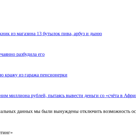
ник из магазина 13 бутылок пива, арбуз и дыню
ечаянно разбудила его
ю кражу из гаража пенсионерки
ним миллиона рублей, пытаясь вывести деньги со «счёта в Афри
ональных данных мы были вынуждены отключить возможность ост
лтинг»