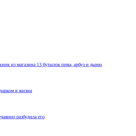
ник из магазина 13 бутылок пива, арбуз и дыню
одарком в жизни
ечаянно разбудила его