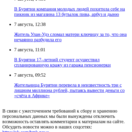
В Бурятии компания молодых людей похитила себе на
пикник из магазина 13 бутылок пива, арбуз и дыню
7 августа, 12:38
Житель Улан-Удэ сломал матери ключицу за то, что она
нечаянно разбудила его
7 августа, 11:01
В Бурятии 17–летний студент осуществил
спланированную кражу из гаража пенсионерки
7 августа, 09:52
Жительница Бурятии перевела в неизвестность три с
лишним миллиона рублей, пытаясь вывести деньги со
«счёта в Африке»
В связи с ужесточением требований к сбору и хранению
персональных данных мы были вынуждены отключить
возможность оставлять комментарии к материалам на сайте.
Обсудить новости можно в наших соцсетях: