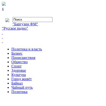
x
"Баргузин ФМ"
"Русское радио"
Политика и власть
Бизнес
Происшествия
Общество
Cпорт
Здоровье
Культура
Город живёт
Байкал
Чайный путь
Политика