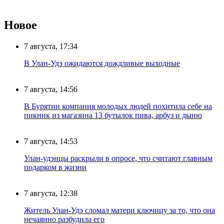
Новое
7 августа, 17:34
В Улан-Удэ ожидаются дождливые выходные
7 августа, 14:56
В Бурятии компания молодых людей похитила себе на
пикник из магазина 13 бутылок пива, арбуз и дыню
7 августа, 14:53
Улан-удэнцы раскрыли в опросе, что считают главным
подарком в жизни
7 августа, 12:38
Житель Улан-Удэ сломал матери ключицу за то, что она
нечаянно разбудила его