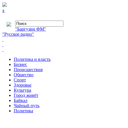
x
"Баргузин ФМ"
"Русское радио"
Политика и власть
Бизнес
Происшествия
Общество
Cпорт
Здоровье
Культура
Город живёт
Байкал
Чайный путь
Политика