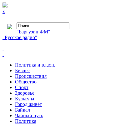
x
"Баргузин ФМ"
"Русское радио"
Политика и власть
Бизнес
Происшествия
Общество
Cпорт
Здоровье
Культура
Город живёт
Байкал
Чайный путь
Политика