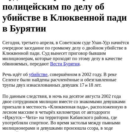
полицейским по делу об
убийстве в Клюквенной пади
в Бурятии
Сегодня, третьего апреля, в Советском суде Улан-Удэ начнётся
очередное заседание по громкому делу о двойном убийстве в
Клюквенной пади. Суд вынесет приговор бывшим
милиционерам, которые проходят по этому делу в качестве
обвиняемых, передают
Вести Бурятия
.
Речь идёт об
убийстве
, совершённом в 2002 году. В реке
Селенге были найдены расчленённые и обезглавленные
трупы двух изнасилованных девушек 17
18 лет.
и
По данным следствия, в ночь на десятое августа 2002 года
двое сотрудников милиции вместе со знакомыми девушками
приехали в местность «Клюквенная падь», расположенную в
лесном массиве в четырёх километрах от автодороги
«Иркутск
Чита» на территории Кабанского района, где
—
употребляли спиртное. Во время застолья между пьяными
милиционерами и девушками произошла ссора, в ходе