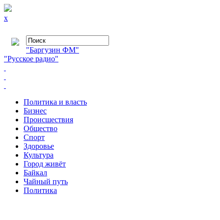
x
"Баргузин ФМ"
"Русское радио"
Политика и власть
Бизнес
Происшествия
Общество
Cпорт
Здоровье
Культура
Город живёт
Байкал
Чайный путь
Политика