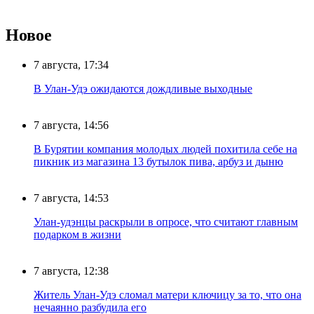
Новое
7 августа, 17:34
В Улан-Удэ ожидаются дождливые выходные
7 августа, 14:56
В Бурятии компания молодых людей похитила себе на
пикник из магазина 13 бутылок пива, арбуз и дыню
7 августа, 14:53
Улан-удэнцы раскрыли в опросе, что считают главным
подарком в жизни
7 августа, 12:38
Житель Улан-Удэ сломал матери ключицу за то, что она
нечаянно разбудила его