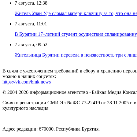
7 августа, 12:38
Житель Улан-Удэ сломал матери ключицу за то, что она н
7 августа, 11:01
В Бурятии 17–летний студент осуществил спланированну
7 августа, 09:52
Жительница Бурятии перевела в неизвестность три с лиш
В связи с ужесточением требований к сбору и хранению перс
можно в наших соцсетях:
https://vk.com/bmk.news
© 2004-2026 информационное агентство «Байкал Медиа Конса
Св-во о регистрации СМИ Эл № ФС 77-22419 от 28.11.2005 г. 
культурного наследия
Адрес редакции: 670000, Республика Бурятия,