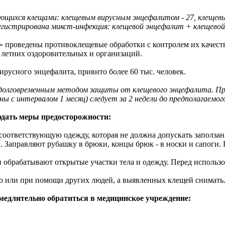
ающихся клещами: клещевым вирусным энцефалитом - 27, клещевы
егистрирована микст-инфекция: клещевой энцефалит + клещевой
проведены противоклещевые обработки с контролем их качества
 летних оздоровительных и организаций.
русного энцефалита, привито более 60 тыс. человек.
 долговременным методом защиты от клещевого энцефалита. Пр
ны с интервалом 1 месяц) следует за 2 недели до предполагаемог
дать меры предосторожности:
ть соответствующую одежду, которая не должна допускать заполз
. Заправляют рубашку в брюки, концы брюк - в носки и сапоги.
 обрабатывают открытые участки тела и одежду. Перед использо
но или при помощи других людей, а выявленных клещей снимать
медлительно обратиться в медицинское учреждение: