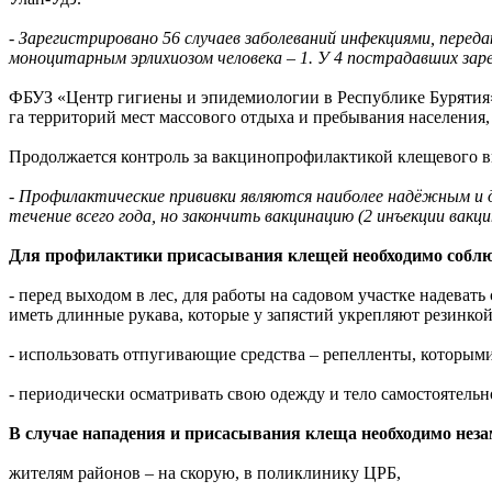
- Зарегистрировано 56 случаев заболеваний инфекциями, перед
моноцитарным эрлихиозом человека – 1. У 4 пострадавших зар
ФБУЗ «Центр гигиены и эпидемиологии в Республике Бурятия» 
га территорий мест массового отдыха и пребывания населения,
Продолжается контроль за вакцинопрофилактикой клещевого ви
- Профилактические прививки являются наиболее надёжным и
течение всего года, но закончить вакцинацию (2 инъекции вакци
Для профилактики присасывания клещей необходимо соблю
- перед выходом в лес, для работы на садовом участке надева
иметь длинные рукава, которые у запястий укрепляют резинкой
- использовать отпугивающие средства – репелленты, которыми
- периодически осматривать свою одежду и тело самостоятель
В случае нападения и присасывания клеща необходимо неза
жителям районов – на скорую, в поликлинику ЦРБ,