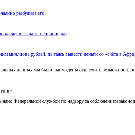
ечаянно разбудила его
ю кражу из гаража пенсионерки
ним миллиона рублей, пытаясь вывести деньги со «счёта в Афри
ональных данных мы были вынуждены отключить возможность ост
лтинг»
выдано Федеральной службой по надзору за соблюдением законод