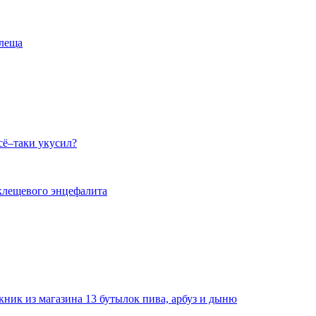
леща
всё–таки укусил?
 клещевого энцефалита
ник из магазина 13 бутылок пива, арбуз и дыню