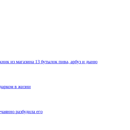
ник из магазина 13 бутылок пива, арбуз и дыню
одарком в жизни
ечаянно разбудила его