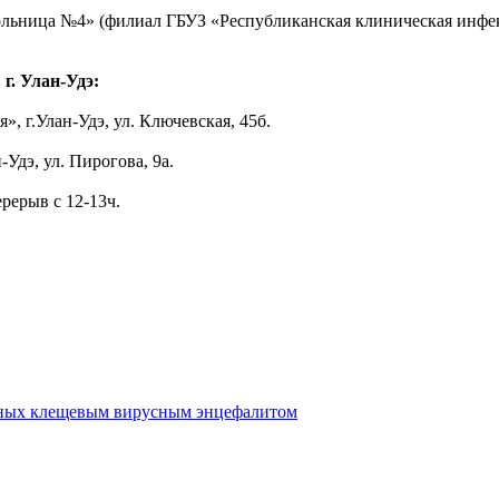
ольница №4» (филиал ГБУЗ «Республиканская клиническая инфекц
г. Улан-Удэ:
, г.Улан-Удэ, ул. Ключевская, 45б.
Удэ, ул. Пирогова, 9а.
ерерыв с 12-13ч.
льных клещевым вирусным энцефалитом