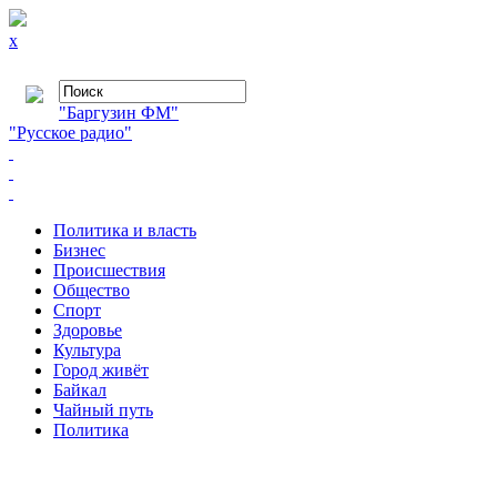
x
"Баргузин ФМ"
"Русское радио"
Политика и власть
Бизнес
Происшествия
Общество
Cпорт
Здоровье
Культура
Город живёт
Байкал
Чайный путь
Политика