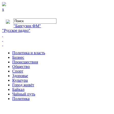
x
"Баргузин ФМ"
"Русское радио"
Политика и власть
Бизнес
Происшествия
Общество
Cпорт
Здоровье
Культура
Город живёт
Байкал
Чайный путь
Политика