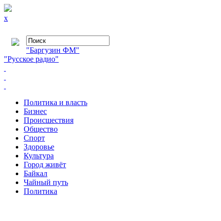
x
"Баргузин ФМ"
"Русское радио"
Политика и власть
Бизнес
Происшествия
Общество
Cпорт
Здоровье
Культура
Город живёт
Байкал
Чайный путь
Политика