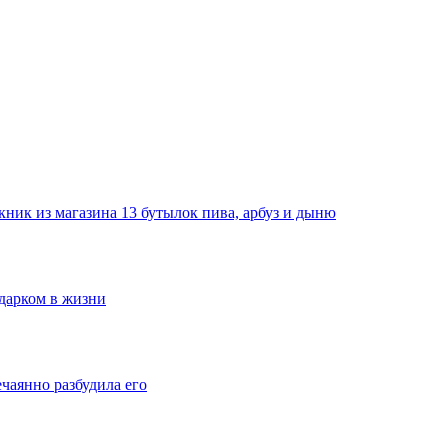
ник из магазина 13 бутылок пива, арбуз и дыню
одарком в жизни
ечаянно разбудила его