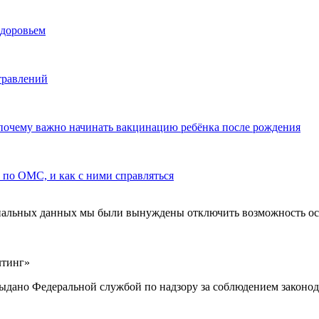
здоровьем
травлений
почему важно начинать вакцинацию ребёнка после рождения
по ОМС, и как с ними справляться
ональных данных мы были вынуждены отключить возможность ост
лтинг»
выдано Федеральной службой по надзору за соблюдением законод