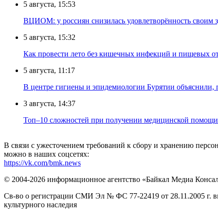
5 августа, 15:53
ВЦИОМ: у россиян снизилась удовлетворённость своим 
5 августа, 15:32
Как провести лето без кишечных инфекций и пищевых о
5 августа, 11:17
В центре гигиены и эпидемиологии Бурятии объяснили, 
3 августа, 14:37
Топ–10 сложностей при получении медицинской помощи 
В связи с ужесточением требований к сбору и хранению перс
можно в наших соцсетях:
https://vk.com/bmk.news
© 2004-2026 информационное агентство «Байкал Медиа Конса
Св-во о регистрации СМИ Эл № ФС 77-22419 от 28.11.2005 г. 
культурного наследия