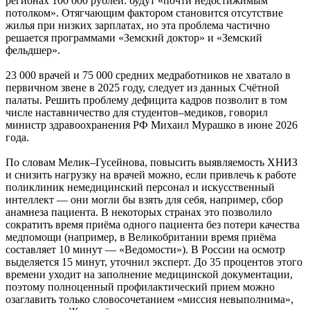
регионах 100 000 рублей. будут «почти недостижимым
потолком». Отягчающим фактором становится отсутствие
жилья при низких зарплатах, но эта проблема частично
решается программами «Земский доктор» и «Земский
фельдшер».
23 000 врачей и 75 000 средних медработников не хватало в
первичном звене в 2025 году, следует из данных Счётной
палаты. Решить проблему дефицита кадров позволит в том
числе наставничество для студентов–медиков, говорил
министр здравоохранения РФ Михаил Мурашко в июне 2026
года.
По словам Мелик–Гусейнова, повысить выявляемость ХНИЗ
и снизить нагрузку на врачей можно, если привлечь к работе
поликлиник немедицинский персонал и искусственный
интеллект — они могли бы взять для себя, например, сбор
анамнеза пациента. В некоторых странах это позволило
сократить время приёма одного пациента без потери качества
медпомощи (например, в Великобритании время приёма
составляет 10 минут — «Ведомости»). В России на осмотр
выделяется 15 минут, уточнил эксперт. До 35 процентов этого
времени уходит на заполнение медицинской документации,
поэтому полноценный профилактический прием можно
озаглавить только словосочетанием «миссия невыполнима»,