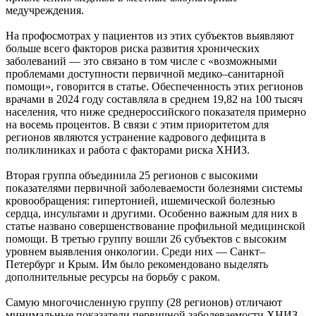
медучреждения.
На профосмотрах у пациентов из этих субъектов выявляют
больше всего факторов риска развития хронических
заболеваний — это связано в том числе с «возможными
проблемами доступности первичной медико–санитарной
помощи», говорится в статье. Обеспеченность этих регионов
врачами в 2024 году составляла в среднем 19,82 на 100 тысяч
населения, что ниже среднероссийского показателя примерно
на восемь процентов. В связи с этим приоритетом для
регионов являются устранение кадрового дефицита в
поликлиниках и работа с факторами риска ХНИЗ.
Вторая группа объединила 25 регионов с высокими
показателями первичной заболеваемости болезнями системы
кровообращения: гипертонией, ишемической болезнью
сердца, инсультами и другими. Особенно важным для них в
статье названо совершенствование профильной медицинской
помощи. В третью группу вошли 26 субъектов с высоким
уровнем выявления онкологии. Среди них — Санкт–
Петербург и Крым. Им было рекомендовано выделять
дополнительные ресурсы на борьбу с раком.
Самую многочисленную группу (28 регионов) отличают
минимальные показатели первичной заболеваемости ХНИЗ,