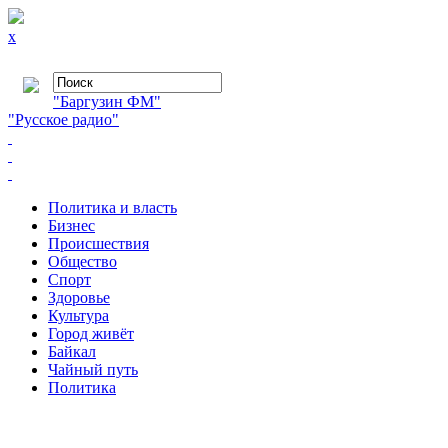
x
"Баргузин ФМ"
"Русское радио"
Политика и власть
Бизнес
Происшествия
Общество
Cпорт
Здоровье
Культура
Город живёт
Байкал
Чайный путь
Политика