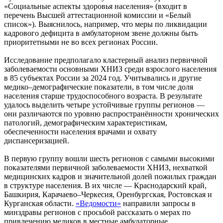
«Социальные аспекты здоровья населения» (входит в
перечень Высшей аттестационной комиссии и «Белый
список»). Выяснилось, например, что меры по ликвидации
кадрового дефицита в амбулаторном звене должны быть
приоритетными не во всех регионах России.
Исследование предполагало кластерный анализ первичной
заболеваемости основными ХНИЗ среди взрослого населения
в 85 субъектах России за 2024 год. Учитывались и другие
медико–демографические показатели, в том числе доля
населения старше трудоспособного возраста. В результате
удалось выделить четыре устойчивые группы регионов —
они различаются по уровню распространённости хронических
патологий, демографическим характеристикам,
обеспеченности населения врачами и охвату
диспансеризацией.
В первую группу вошли шесть регионов с самыми высокими
показателями первичной заболеваемости ХНИЗ, нехваткой
медицинских кадров и значительной долей пожилых граждан
в структуре населения. В их числе — Краснодарский край,
Башкирия, Карачаево–Черкесия, Оренбургская, Ростовская и
Курганская области.
«Ведомости»
направили запросы в
минздравы регионов с просьбой рассказать о мерах по
привлечению медиков в местные амбулаторные