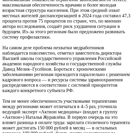
максимальная обеспеченность врачами и более молодая
возрастная структура населения. При этом средний охват
местных жителей диспансеризацией в 2024 года составил 47,3
процента против 75 процентов по стране, что, по мнению
автора исследования, создаёт риск ухудшения ситуации в
будущем. Из–за этого регионам было предложено развивать
систему профилактики.
На самом деле проблема нехватки медработников
наблюдается повсеместно, отметил заместитель директора
Высшей школы государственного управления Российской
академии народного хозяйства и государственной службы
Давид Мелик–Гусейнов. Бороться с хроническими
заболеваниями регионам приходится параллельно с решением
кадрового вопроса — и ресурсы системы здравоохранения
распределяются в соответствии с системой приоритетов
каждого конкретного субъекта РФ.
Тем не менее обеспеченность участковыми терапевтами
между регионами может отличаться в 4–5 раз, уточнила
ведущий эксперт «Актион медицины» (входит в группу
«Актион») Наталья Журавлёва. В первую очередь на это
влияет разница в оплате труда: зарплата столичного терапевта
может достигать 150 000 рублей в месяц — в остальных