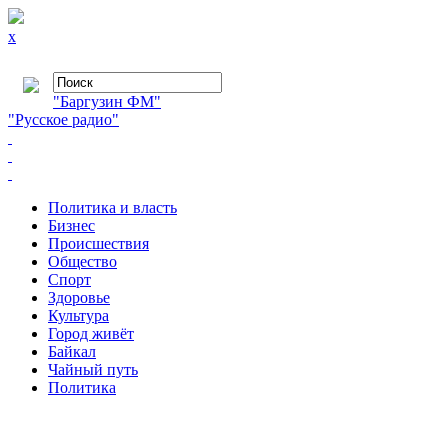
x
"Баргузин ФМ"
"Русское радио"
Политика и власть
Бизнес
Происшествия
Общество
Cпорт
Здоровье
Культура
Город живёт
Байкал
Чайный путь
Политика