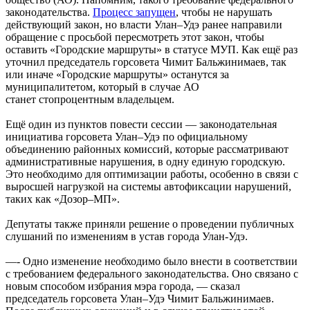
законодательства.
Процесс запущен
, чтобы не нарушать
действующий закон, но власти Улан–Удэ ранее направили
обращение с просьбой пересмотреть этот закон, чтобы
оставить «Городские маршруты» в статусе МУП. Как ещё раз
уточнил председатель горсовета Чимит Бальжинимаев, так
или иначе «Городские маршруты» останутся за
муниципалитетом, который в случае АО
станет стопроцентным владельцем.
Ещё один из пунктов повести сессии — законодательная
инициатива горсовета Улан–Удэ по официальному
объединению районных комиссий, которые рассматривают
административные нарушения, в одну единую городскую.
Это необходимо для оптимизации работы, особенно в связи с
выросшей нагрузкой на системы автофиксации нарушений,
таких как «Дозор–МП».
Депутаты также приняли решение о проведении публичных
слушаний по изменениям в устав города Улан-Удэ.
—- Одно изменение необходимо было внести в соответствии
с требованием федерального законодательства. Оно связано с
новым способом избрания мэра города, — сказал
председатель горсовета Улан–Удэ Чимит Бальжинимаев.