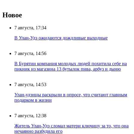
Новое
7 августа, 17:34
В Улан-Удэ ожидаются дождливые выходные
7 августа, 14:56
В Бурятии компания молодых людей похитила себе на
пикник из магазина 13 бутылок пива, арбуз и дыню
7 августа, 14:53
Улан-удэнцы раскрыли в опросе, что считают главным
подарком в жизни
7 августа, 12:38
Житель Улан-Удэ сломал матери ключицу за то, что она
нечаянно разбудила его