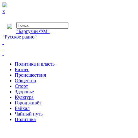
x
"Баргузин ФМ"
"Русское радио"
Политика и власть
Бизнес
Происшествия
Общество
Cпорт
Здоровье
Культура
Город живёт
Байкал
Чайный путь
Политика