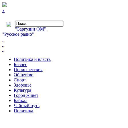
x
"Баргузин ФМ"
"Русское радио"
Политика и власть
Бизнес
Происшествия
Общество
Cпорт
Здоровье
Культура
Город живёт
Байкал
Чайный путь
Политика