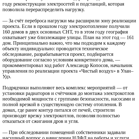
году реконструкции электросетей и подстанций, которая
позволила перераспределить нагрузку.
— За счёт переброса нагрузки мы расширили зону реализации
проекта. Если в прошлом году электроотопление получили
160 домов в двух основных СНТ, то в этом году география
охватывает уже близлежащие улицы. План на этот год — 161
дом. Принципиально важно, что мы подходим к каждому
объекту индивидуально: проводится техническое
обследование, разрабатывается проект, подбирается
оборудование согласно условиям конкретного дома, —
прокомментировал ход работ Александр Копосов, начальник
управления по реализации проекта «Чистый воздух» в Улан–
Удэ.
Подрядчики выполняют весь комплекс мероприятий — от
установки радиаторов и счётчиков до монтажа электрокотлов
необходимой мощности с группами безопасности, насосами и
полной врезкой в существующую систему отопления. В
домах, где ранее контур питался от печей, строители
производят врезку электрокотлов, позволяя полностью
отказаться от сжигания дров и угля.
— При обследовании помещений собственники задавали
насущный вопрос о начислении НДФЛ на работы и услуги,