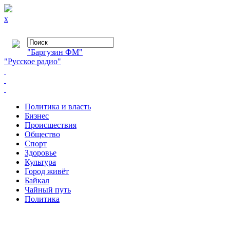
x
"Баргузин ФМ"
"Русское радио"
Политика и власть
Бизнес
Происшествия
Общество
Cпорт
Здоровье
Культура
Город живёт
Байкал
Чайный путь
Политика