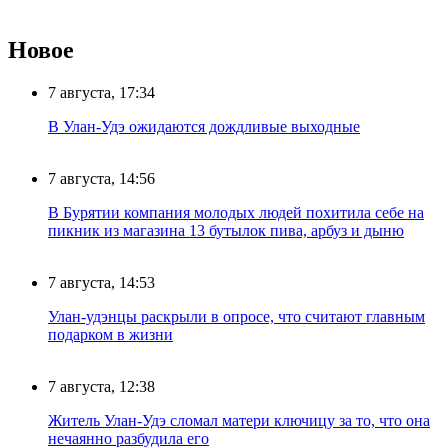
Новое
7 августа, 17:34
В Улан-Удэ ожидаются дождливые выходные
7 августа, 14:56
В Бурятии компания молодых людей похитила себе на
пикник из магазина 13 бутылок пива, арбуз и дыню
7 августа, 14:53
Улан-удэнцы раскрыли в опросе, что считают главным
подарком в жизни
7 августа, 12:38
Житель Улан-Удэ сломал матери ключицу за то, что она
нечаянно разбудила его