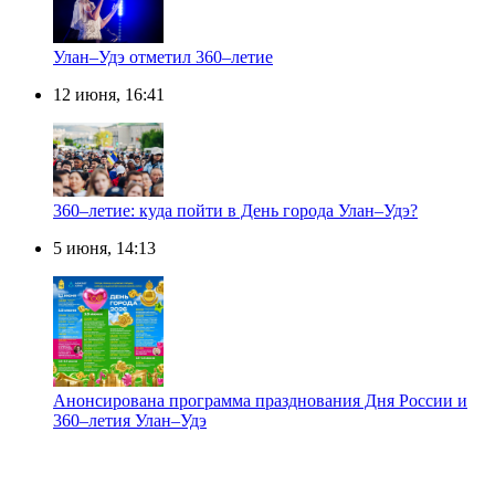
Улан–Удэ отметил 360–летие
12 июня, 16:41
360–летие: куда пойти в День города Улан–Удэ?
5 июня, 14:13
Анонсирована программа празднования Дня России и
360–летия Улан–Удэ