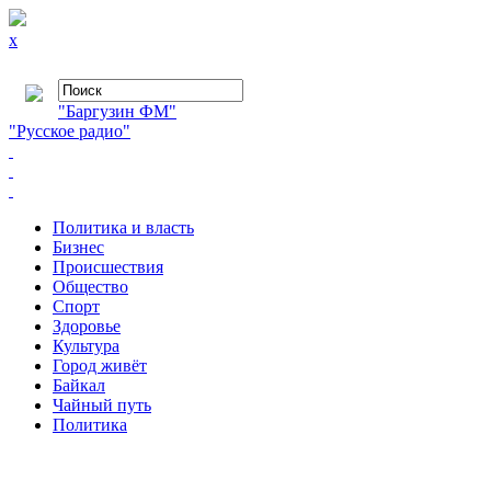
x
"Баргузин ФМ"
"Русское радио"
Политика и власть
Бизнес
Происшествия
Общество
Cпорт
Здоровье
Культура
Город живёт
Байкал
Чайный путь
Политика