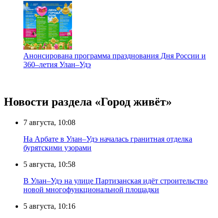
Анонсирована программа празднования Дня России и
360–летия Улан–Удэ
Новости раздела «Город живёт»
7 августа, 10:08
На Арбате в Улан–Удэ началась гранитная отделка
бурятскими узорами
5 августа, 10:58
В Улан–Удэ на улице Партизанская идёт строительство
новой многофункциональной площадки
5 августа, 10:16