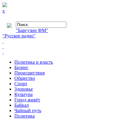
x
"Баргузин ФМ"
"Русское радио"
Политика и власть
Бизнес
Происшествия
Общество
Cпорт
Здоровье
Культура
Город живёт
Байкал
Чайный путь
Политика