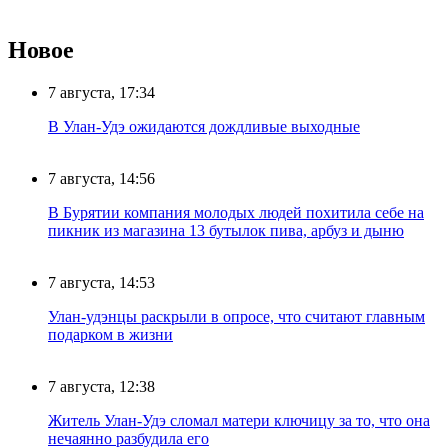
Новое
7 августа, 17:34
В Улан-Удэ ожидаются дождливые выходные
7 августа, 14:56
В Бурятии компания молодых людей похитила себе на
пикник из магазина 13 бутылок пива, арбуз и дыню
7 августа, 14:53
Улан-удэнцы раскрыли в опросе, что считают главным
подарком в жизни
7 августа, 12:38
Житель Улан-Удэ сломал матери ключицу за то, что она
нечаянно разбудила его