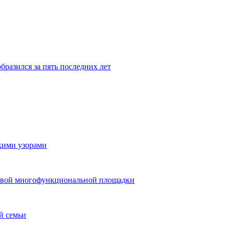
бразился за пять последних лет
скими узорами
 новой многофункциональной площадки
й семьи