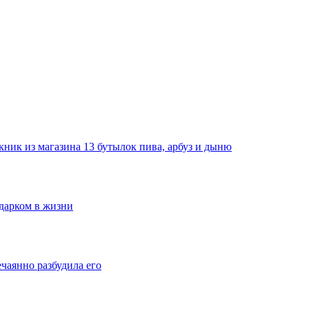
ник из магазина 13 бутылок пива, арбуз и дыню
одарком в жизни
ечаянно разбудила его