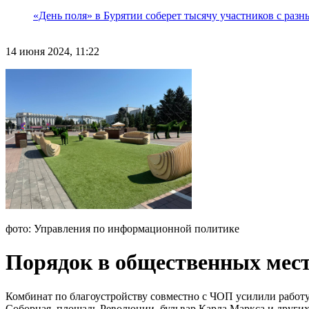
«День поля» в Бурятии соберет тысячу участников с раз
14 июня 2024, 11:22
фото: Управления по информационной политике
Порядок в общественных мест
Комбинат по благоустройству совместно с ЧОП усилили работу 
Соборная, площадь Революции, бульвар Карла Маркса и других