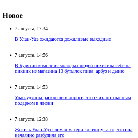
Новое
7 августа, 17:34
В Улан-Удэ ожидаются дождливые выходные
7 августа, 14:56
В Бурятии компания молодых людей похитила себе на
пикник из магазина 13 бутылок пива, арбуз и дыню
7 августа, 14:53
Улан-удэнцы раскрыли в опросе, что считают главным
подарком в жизни
7 августа, 12:38
Житель Улан-Удэ сломал матери ключицу за то, что она
нечаянно разбудила его