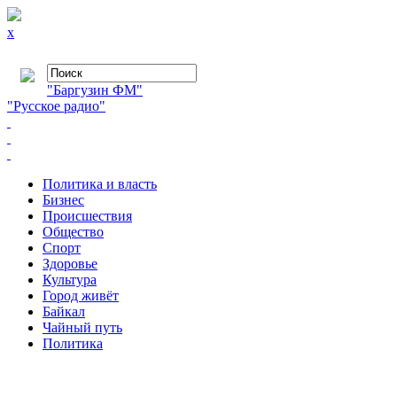
x
"Баргузин ФМ"
"Русское радио"
Политика и власть
Бизнес
Происшествия
Общество
Cпорт
Здоровье
Культура
Город живёт
Байкал
Чайный путь
Политика