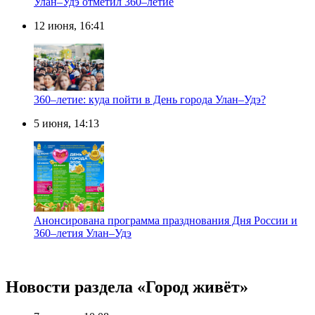
Улан–Удэ отметил 360–летие
12 июня, 16:41
360–летие: куда пойти в День города Улан–Удэ?
5 июня, 14:13
Анонсирована программа празднования Дня России и
360–летия Улан–Удэ
Новости раздела «Город живёт»