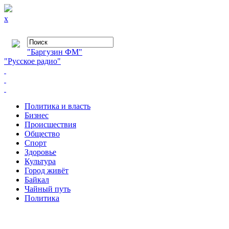
x
"Баргузин ФМ"
"Русское радио"
Политика и власть
Бизнес
Происшествия
Общество
Cпорт
Здоровье
Культура
Город живёт
Байкал
Чайный путь
Политика