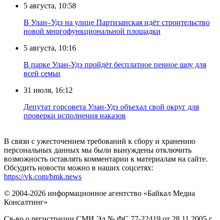
5 августа, 10:58
В Улан–Удэ на улице Партизанская идёт строительство
новой многофункциональной площадки
5 августа, 10:16
В парке Улан-Удэ пройдёт бесплатное пенное шоу для
всей семьи
31 июля, 16:12
Депутат горсовета Улан-Удэ объехал свой округ для
проверки исполнения наказов
В связи с ужесточением требований к сбору и хранению
персональных данных мы были вынуждены отключить
возможность оставлять комментарии к материалам на сайте.
Обсудить новости можно в наших соцсетях:
https://vk.com/bmk.news
© 2004-2026 информационное агентство «Байкал Медиа
Консалтинг»
Св-во о регистрации СМИ Эл № ФС 77-22419 от 28.11.2005 г.