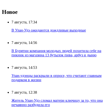
Новое
7 августа, 17:34
В Улан-Удэ ожидаются дождливые выходные
7 августа, 14:56
В Бурятии компания молодых людей похитила себе на
пикник из магазина 13 бутылок пива, арбуз и дыню
7 августа, 14:53
Улан-удэнцы раскрыли в опросе, что считают главным
подарком в жизни
7 августа, 12:38
Житель Улан-Удэ сломал матери ключицу за то, что она
нечаянно разбудила его