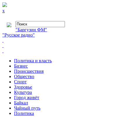
x
"Баргузин ФМ"
"Русское радио"
Политика и власть
Бизнес
Происшествия
Общество
Cпорт
Здоровье
Культура
Город живёт
Байкал
Чайный путь
Политика