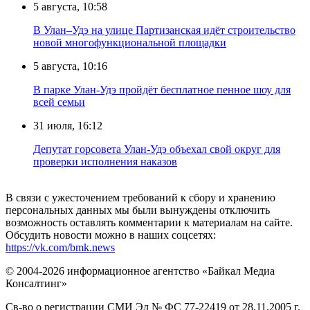
5 августа, 10:58
В Улан–Удэ на улице Партизанская идёт строительство
новой многофункциональной площадки
5 августа, 10:16
В парке Улан-Удэ пройдёт бесплатное пенное шоу для
всей семьи
31 июля, 16:12
Депутат горсовета Улан-Удэ объехал свой округ для
проверки исполнения наказов
В связи с ужесточением требований к сбору и хранению
персональных данных мы были вынуждены отключить
возможность оставлять комментарии к материалам на сайте.
Обсудить новости можно в наших соцсетях:
https://vk.com/bmk.news
© 2004-2026 информационное агентство «Байкал Медиа
Консалтинг»
Св-во о регистрации СМИ Эл № ФС 77-22419 от 28.11.2005 г.