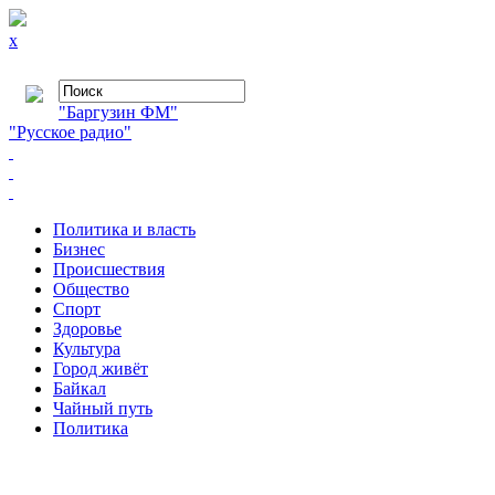
x
"Баргузин ФМ"
"Русское радио"
Политика и власть
Бизнес
Происшествия
Общество
Cпорт
Здоровье
Культура
Город живёт
Байкал
Чайный путь
Политика