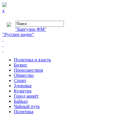
x
"Баргузин ФМ"
"Русское радио"
Политика и власть
Бизнес
Происшествия
Общество
Cпорт
Здоровье
Культура
Город живёт
Байкал
Чайный путь
Политика