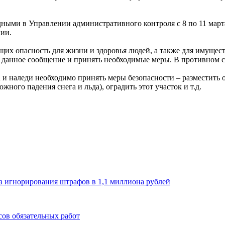
ми в Управлении административного контроля с 8 по 11 марта в 
нии.
щих опасность для жизни и здоровья людей, а также для имущес
данное сообщение и принять необходимые меры. В противном сл
 и наледи необходимо принять меры безопасности – разместить 
ного падения снега и льда), оградить этот участок и т.д.
а игнорирования штрафов в 1,1 миллиона рублей
сов обязательных работ