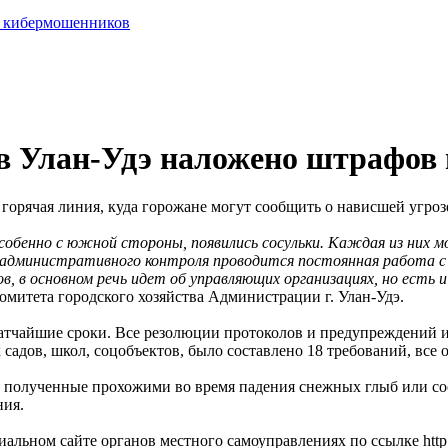
и кибермошенников
 Улан-Удэ наложено штрафов 
 горячая линия, куда горожане могут сообщить о нависшей угроз
обенно с южной стороны, появились сосульки. Каждая из них мо
ием административного контроля проводится постоянная работа с
в основном речь идет об управляющих организациях, но есть и 
митета городского хозяйства Администрации г. Улан-Удэ.
ратчайшие сроки. Все резолюции протоколов и предупреждений 
садов, школ, соцобъектов, было составлено 18 требований, все о
ы, полученные прохожими во время падения снежных глыб или со
ния.
ном сайте органов местного самоуправлениях по ссылке http://u