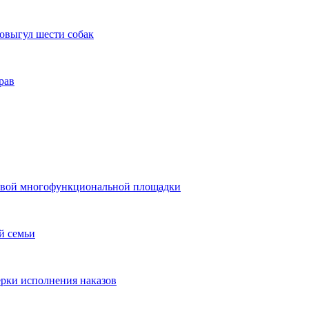
мовыгул шести собак
рав
 новой многофункциональной площадки
й семьи
ерки исполнения наказов