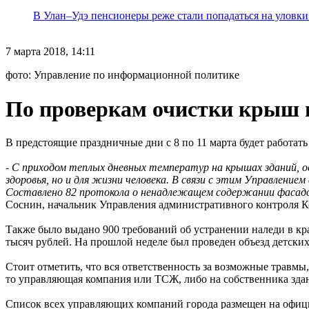
В Улан–Удэ пенсионеры реже стали попадаться на уловк
7 марта 2018, 14:11
фото: Управление по информационной политике
По проверкам очистки крыш в
В предстоящие праздничные дни с 8 по 11 марта будет работать
-
С приходом теплых дневных температур на крышах зданий, ос
здоровья, но и для жизни человека. В связи с этим Управлен
Составлено 82 протокола о ненадлежащем содержании фасадов, 
Соснин, начальник Управления административного контроля Ко
Также было выдано 900 требований об устранении наледи в к
тысяч рублей. На прошлой неделе был проведен объезд детских 
Стоит отметить, что вся ответственность за возможные травм
то управляющая компания или ТСЖ, либо на собственника зда
Список всех управляющих компаний города размещен на официаль