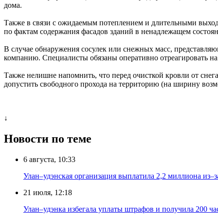
дома.
Также в связи с ожидаемым потеплением и длительными выходны
по фактам содержания фасадов зданий в ненадлежащем состоя
В случае обнаружения сосулек или снежных масс, представляю
компанию. Специалисты обязаны оперативно отреагировать на 
Также нелишне напомнить, что перед очисткой кровли от снега
допустить свободного прохода на территорию (на ширину возмож
↓
Новости по теме
6 августа, 10:33
Улан–удэнская организация выплатила 2,2 миллиона из–з
21 июля, 12:18
Улан–удэнка избегала уплаты штрафов и получила 200 ча